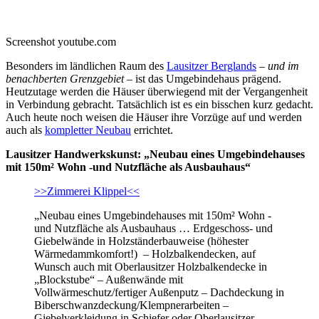
Screenshot youtube.com
Besonders im ländlichen Raum des
Lausitzer Berglands
–
und im
benachberten Grenzgebiet
– ist das Umgebindehaus prägend.
Heutzutage werden die Häuser überwiegend mit der Vergangenheit
in Verbindung gebracht. Tatsächlich ist es ein bisschen kurz gedacht.
Auch heute noch weisen die Häuser ihre Vorzüge auf und werden
auch als
kompletter Neubau
errichtet.
Lausitzer Handwerkskunst: „Neubau eines Umgebindehauses
mit 150m² Wohn -und Nutzfläche als Ausbauhaus“
>>Zimmerei Klippel<<
„Neubau eines Umgebindehauses mit 150m² Wohn -
und Nutzfläche als Ausbauhaus … Erdgeschoss- und
Giebelwände in Holzständerbauweise (höhester
Wärmedammkomfort!) – Holzbalkendecken, auf
Wunsch auch mit Oberlausitzer Holzbalkendecke in
„Blockstube“ – Außenwände mit
Vollwärmeschutz/fertiger Außenputz – Dachdeckung in
Biberschwanzdeckung/Klempnerarbeiten –
Giebelverkleidung in Schiefer oder Oberlausitzer