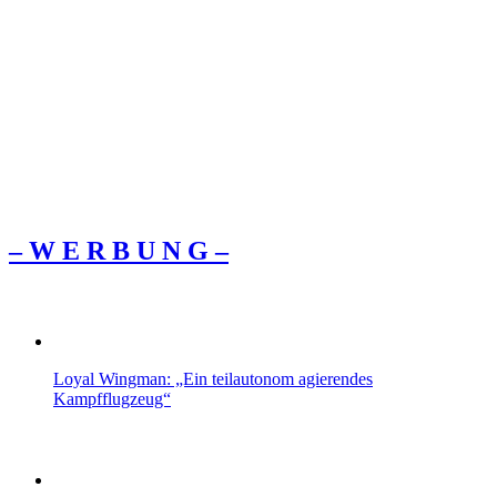
– W Ε R Β U Ν G –
Loyal Wingman: „Ein teilautonom agierendes
Kampfflugzeug“