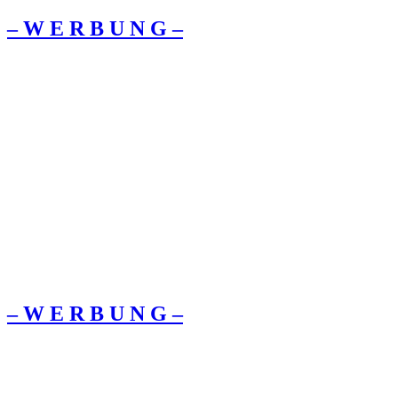
– W Ε R Β U Ν G –
– W Ε R Β U Ν G –