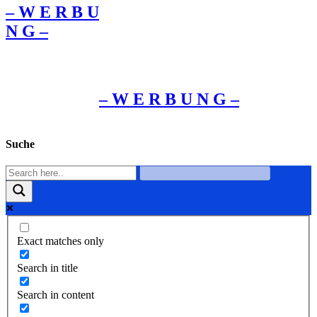
– W Ε R Β U
Ν G –
– W Ε R Β U Ν G –
Suche
Exact matches only
Search in title
Search in content