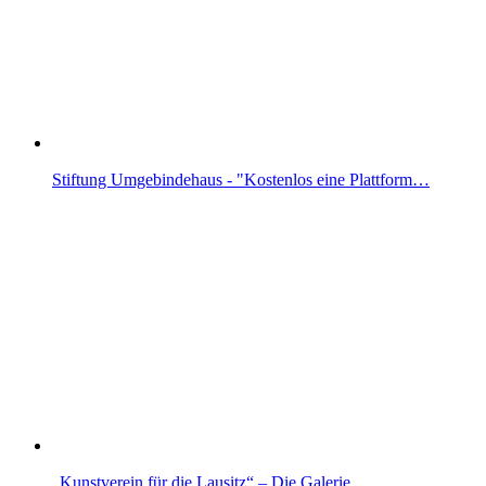
Stiftung Umgebindehaus - "Kostenlos eine Plattform…
„Kunstverein für die Lausitz“ – Die Galerie…