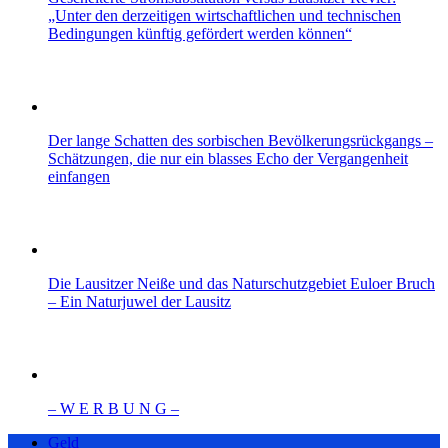
„Unter den derzeitigen wirtschaftlichen und technischen
Bedingungen künftig gefördert werden können“
Der lange Schatten des sorbischen Bevölkerungsrückgangs –
Schätzungen, die nur ein blasses Echo der Vergangenheit
einfangen
Die Lausitzer Neiße und das Naturschutzgebiet Euloer Bruch
– Ein Naturjuwel der Lausitz
– W Ε R Β U Ν G –
Geld