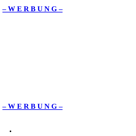
– W Ε R Β U Ν G –
– W Ε R Β U Ν G –