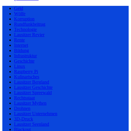
Geld
Wölfe
Korruption
Rundfunkbeitrag
Technologie
Lausitzer Revier
Rente
Internet
Bildung
Infrastruktur
Geschichte
Linux
Raspberry Pi
Kulinarisches
Lausitzer Bergland
Lausitzer Geschichte
Lausitzer Spreewald
Rechtsstaat
Lausitzer Mythen
Drohnen
Lausitzer Unternehmen
3D-Druck
Lausitzer Seenland
Blackout