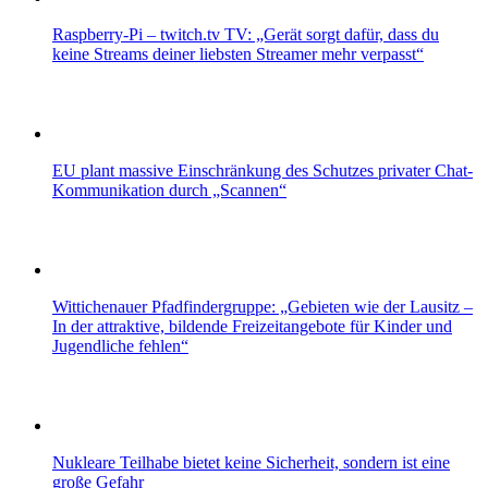
Raspberry-Pi – twitch.tv TV: „Gerät sorgt dafür, dass du
keine Streams deiner liebsten Streamer mehr verpasst“
EU plant massive Einschränkung des Schutzes privater Chat-
Kommunikation durch „Scannen“
Wittichenauer Pfadfindergruppe: „Gebieten wie der Lausitz –
In der attraktive, bildende Freizeitangebote für Kinder und
Jugendliche fehlen“
Nukleare Teilhabe bietet keine Sicherheit, sondern ist eine
große Gefahr