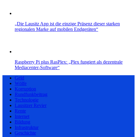
„Die Lausitz App ist die einzige Präsenz dieser starken
regionalen Marke auf mobilen Endgeräten“
Raspberry Pi plus RasPlex: „Plex fungiert als dezentrale
Mediacenter-Software“
Geld
Wölfe
Korruption
Rundfunkbeitrag
Technologie
Lausitzer Revier
Rente
Internet
Bildung
Infrastruktur
Geschichte