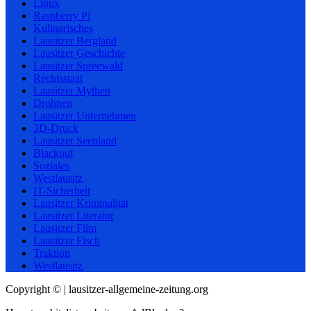
Linux
Raspberry Pi
Kulinarisches
Lausitzer Bergland
Lausitzer Geschichte
Lausitzer Spreewald
Rechtsstaat
Lausitzer Mythen
Drohnen
Lausitzer Unternehmen
3D-Druck
Lausitzer Seenland
Blackout
Soziales
Westlausitz
IT-Sicherheit
Lausitzer Kriminalität
Lausitzer Literatur
Lausitzer Film
Lausitzer Fisch
Traktion
Westlausitz
Copyright © | lausitzer-allgemeine-zeitung.org