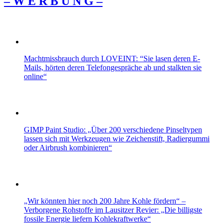
– W Ε R Β U Ν G –
Machtmissbrauch durch LOVEINT: “Sie lasen deren E-
Mails, hörten deren Telefongespräche ab und stalkten sie
online“
GIMP Paint Studio: „Über 200 verschiedene Pinseltypen
lassen sich mit Werkzeugen wie Zeichenstift, Radiergummi
oder Airbrush kombinieren“
„Wir könnten hier noch 200 Jahre Kohle fördern“ –
Verborgene Rohstoffe im Lausitzer Revier: „Die billigste
fossile Energie liefern Kohlekraftwerke“