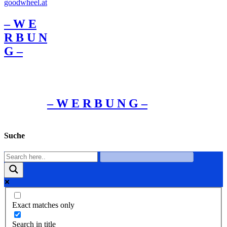
– W Ε
R Β U Ν
G –
– W Ε R Β U Ν G –
Suche
Exact matches only
Search in title