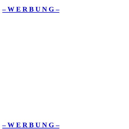
– W Ε R Β U Ν G –
– W Ε R Β U Ν G –