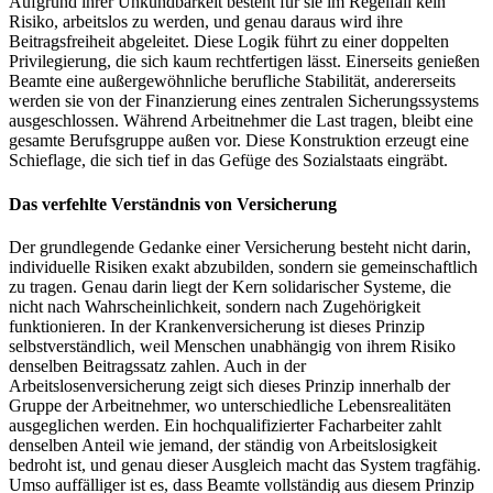
Aufgrund ihrer Unkündbarkeit besteht für sie im Regelfall kein
Risiko, arbeitslos zu werden, und genau daraus wird ihre
Beitragsfreiheit abgeleitet. Diese Logik führt zu einer doppelten
Privilegierung, die sich kaum rechtfertigen lässt. Einerseits genießen
Beamte eine außergewöhnliche berufliche Stabilität, andererseits
werden sie von der Finanzierung eines zentralen Sicherungssystems
ausgeschlossen. Während Arbeitnehmer die Last tragen, bleibt eine
gesamte Berufsgruppe außen vor. Diese Konstruktion erzeugt eine
Schieflage, die sich tief in das Gefüge des Sozialstaats eingräbt.
Das verfehlte Verständnis von Versicherung
Der grundlegende Gedanke einer Versicherung besteht nicht darin,
individuelle Risiken exakt abzubilden, sondern sie gemeinschaftlich
zu tragen. Genau darin liegt der Kern solidarischer Systeme, die
nicht nach Wahrscheinlichkeit, sondern nach Zugehörigkeit
funktionieren. In der Krankenversicherung ist dieses Prinzip
selbstverständlich, weil Menschen unabhängig von ihrem Risiko
denselben Beitragssatz zahlen. Auch in der
Arbeitslosenversicherung zeigt sich dieses Prinzip innerhalb der
Gruppe der Arbeitnehmer, wo unterschiedliche Lebensrealitäten
ausgeglichen werden. Ein hochqualifizierter Facharbeiter zahlt
denselben Anteil wie jemand, der ständig von Arbeitslosigkeit
bedroht ist, und genau dieser Ausgleich macht das System tragfähig.
Umso auffälliger ist es, dass Beamte vollständig aus diesem Prinzip