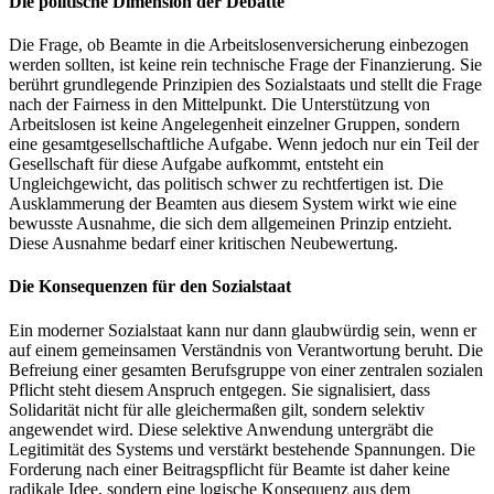
Die politische Dimension der Debatte
Die Frage, ob Beamte in die Arbeitslosenversicherung einbezogen
werden sollten, ist keine rein technische Frage der Finanzierung. Sie
berührt grundlegende Prinzipien des Sozialstaats und stellt die Frage
nach der Fairness in den Mittelpunkt. Die Unterstützung von
Arbeitslosen ist keine Angelegenheit einzelner Gruppen, sondern
eine gesamtgesellschaftliche Aufgabe. Wenn jedoch nur ein Teil der
Gesellschaft für diese Aufgabe aufkommt, entsteht ein
Ungleichgewicht, das politisch schwer zu rechtfertigen ist. Die
Ausklammerung der Beamten aus diesem System wirkt wie eine
bewusste Ausnahme, die sich dem allgemeinen Prinzip entzieht.
Diese Ausnahme bedarf einer kritischen Neubewertung.
Die Konsequenzen für den Sozialstaat
Ein moderner Sozialstaat kann nur dann glaubwürdig sein, wenn er
auf einem gemeinsamen Verständnis von Verantwortung beruht. Die
Befreiung einer gesamten Berufsgruppe von einer zentralen sozialen
Pflicht steht diesem Anspruch entgegen. Sie signalisiert, dass
Solidarität nicht für alle gleichermaßen gilt, sondern selektiv
angewendet wird. Diese selektive Anwendung untergräbt die
Legitimität des Systems und verstärkt bestehende Spannungen. Die
Forderung nach einer Beitragspflicht für Beamte ist daher keine
radikale Idee, sondern eine logische Konsequenz aus dem