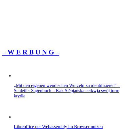
– W Ε R Β U Ν G –
„Mit den eigenen wendischen Wurzeln zu identifizieren“ –
Schleifer Sagenbuch – Kak Slěpjańska cerkwja swój torm
krydła
Libreoffice per Webassembly im Browser nutzen