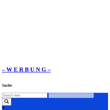
– W Ε R Β U Ν G –
Suche