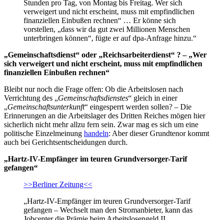
Stunden pro Tag, von Montag bis Freitag. Wer sich
verweigert und nicht erscheint, muss mit empfindlichen
finanziellen Einbußen rechnen“ … Er könne sich
vorstellen, „dass wir da gut zwei Millionen Menschen
unterbringen können“, fügte er auf dpa-Anfrage hinzu.“
„Gemeinschaftsdienst“ oder „Reichsarbeiterdienst“ ? – „Wer
sich verweigert und nicht erscheint, muss mit empfindlichen
finanziellen Einbußen rechnen“
Bleibt nur noch die Frage offen: Ob die Arbeitslosen nach
Verrichtung des „
Gemeinschaftsdienstes
“ gleich in einer
„
Gemeinschaftsunterkunft
“ eingesperrt werden sollen? – Die
Erinnerungen an die Arbeitslager des Dritten Reiches mögen hier
sicherlich nicht mehr allzu fern sein. Zwar mag es sich um eine
politische Einzelmeinung
handeln
: Aber dieser Grundtenor kommt
auch bei Gerichtsentscheidungen durch.
„Hartz-IV-Empfänger im teuren Grundversorger-Tarif
gefangen“
>>Berliner Zeitung<<
„Hartz-IV-Empfänger im teuren Grundversorger-Tarif
gefangen – Wechselt man den Stromanbieter, kann das
Jobcenter die Prämie beim Arbeitslosengeld II