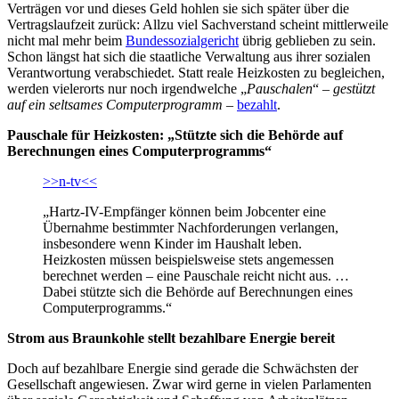
Verträgen vor und dieses Geld hohlen sie sich später über die
Vertragslaufzeit zurück: Allzu viel Sachverstand scheint mittlerweile
nicht mal mehr beim
Bundessozialgericht
übrig geblieben zu sein.
Schon längst hat sich die staatliche Verwaltung aus ihrer sozialen
Verantwortung verabschiedet. Statt reale Heizkosten zu begleichen,
werden vielerorts nur noch irgendwelche „
Pauschalen
“ –
gestützt
auf ein seltsames Computerprogramm
–
bezahlt
.
Pauschale für Heizkosten: „Stützte sich die Behörde auf
Berechnungen eines Computerprogramms“
>>n-tv<<
„Hartz-IV-Empfänger können beim Jobcenter eine
Übernahme bestimmter Nachforderungen verlangen,
insbesondere wenn Kinder im Haushalt leben.
Heizkosten müssen beispielsweise stets angemessen
berechnet werden – eine Pauschale reicht nicht aus. …
Dabei stützte sich die Behörde auf Berechnungen eines
Computerprogramms.“
Strom aus Braunkohle stellt bezahlbare Energie bereit
Doch auf bezahlbare Energie sind gerade die Schwächsten der
Gesellschaft angewiesen. Zwar wird gerne in vielen Parlamenten