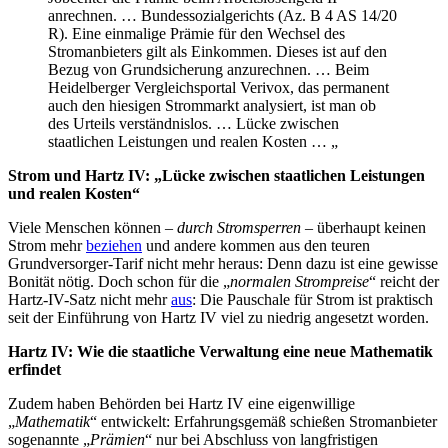
anrechnen. … Bundessozialgerichts (Az. B 4 AS 14/20
R). Eine einmalige Prämie für den Wechsel des
Stromanbieters gilt als Einkommen. Dieses ist auf den
Bezug von Grundsicherung anzurechnen. … Beim
Heidelberger Vergleichsportal Verivox, das permanent
auch den hiesigen Strommarkt analysiert, ist man ob
des Urteils verständnislos. … Lücke zwischen
staatlichen Leistungen und realen Kosten … „
Strom und Hartz IV: „Lücke zwischen staatlichen Leistungen
und realen Kosten“
Viele Menschen können –
durch Stromsperren
– überhaupt keinen
Strom mehr
beziehen
und andere kommen aus den teuren
Grundversorger-Tarif nicht mehr heraus: Denn dazu ist eine gewisse
Bonität nötig. Doch schon für die „
normalen Strompreise
“ reicht der
Hartz-IV-Satz nicht mehr
aus
: Die Pauschale für Strom ist praktisch
seit der Einführung von Hartz IV viel zu niedrig angesetzt worden.
Hartz IV: Wie die staatliche Verwaltung eine neue Mathematik
erfindet
Zudem haben Behörden bei Hartz IV eine eigenwillige
„
Mathematik
“ entwickelt: Erfahrungsgemäß schießen Stromanbieter
sogenannte „
Prämien
“ nur bei Abschluss von langfristigen