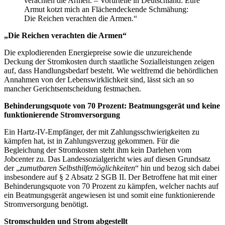
verachten die Armen. – Vorurteile in Deutschland: Eure
Armut kotzt mich an Flächendeckende Schmähung:
Die Reichen verachten die Armen.“
„Die Reichen verachten die Armen“
Die explodierenden Energiepreise sowie die unzureichende
Deckung der Stromkosten durch staatliche Sozialleistungen zeigen
auf, dass Handlungsbedarf besteht. Wie weltfremd die behördlichen
Annahmen von der Lebenswirklichkeit sind, lässt sich an so
mancher Gerichtsentscheidung festmachen.
Behinderungsquote von 70 Prozent: Beatmungsgerät und keine
funktionierende Stromversorgung
Ein Hartz-IV-Empfänger, der mit Zahlungsschwierigkeiten zu
kämpfen hat, ist in Zahlungsverzug gekommen. Für die
Begleichung der Stromkosten steht ihm kein Darlehen vom
Jobcenter zu. Das Landessozialgericht wies auf diesen Grundsatz
der „
zumutbaren Selbsthilfemöglichkeiten
“ hin und bezog sich dabei
insbesondere auf § 2 Absatz 2 SGB II. Der Betroffene hat mit einer
Behinderungsquote von 70 Prozent zu kämpfen, welcher nachts auf
ein Beatmungsgerät angewiesen ist und somit eine funktionierende
Stromversorgung benötigt.
Stromschulden und Strom abgestellt