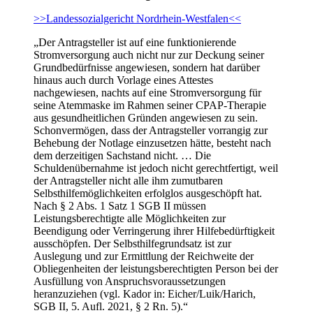
>>Landessozialgericht Nordrhein-Westfalen<<
„Der Antragsteller ist auf eine funktionierende
Stromversorgung auch nicht nur zur Deckung seiner
Grundbedürfnisse angewiesen, sondern hat darüber
hinaus auch durch Vorlage eines Attestes
nachgewiesen, nachts auf eine Stromversorgung für
seine Atemmaske im Rahmen seiner CPAP-Therapie
aus gesundheitlichen Gründen angewiesen zu sein.
Schonvermögen, dass der Antragsteller vorrangig zur
Behebung der Notlage einzusetzen hätte, besteht nach
dem derzeitigen Sachstand nicht. … Die
Schuldenübernahme ist jedoch nicht gerechtfertigt, weil
der Antragsteller nicht alle ihm zumutbaren
Selbsthilfemöglichkeiten erfolglos ausgeschöpft hat.
Nach § 2 Abs. 1 Satz 1 SGB II müssen
Leistungsberechtigte alle Möglichkeiten zur
Beendigung oder Verringerung ihrer Hilfebedürftigkeit
ausschöpfen. Der Selbsthilfegrundsatz ist zur
Auslegung und zur Ermittlung der Reichweite der
Obliegenheiten der leistungsberechtigten Person bei der
Ausfüllung von Anspruchsvoraussetzungen
heranzuziehen (vgl. Kador in: Eicher/Luik/Harich,
SGB II, 5. Aufl. 2021, § 2 Rn. 5).“