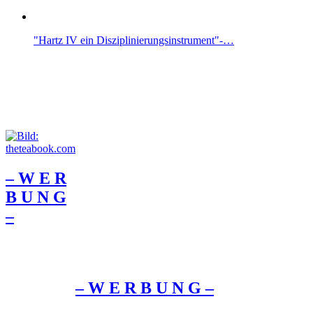
"Hartz IV ein Disziplinierungsinstrument"-…
– W Ε R
Β U Ν G
–
– W Ε R Β U Ν G –