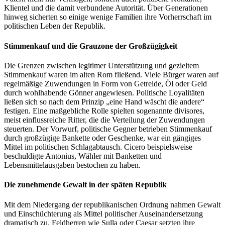
Klientel und die damit verbundene Autorität. Über Generationen
hinweg sicherten so einige wenige Familien ihre Vorherrschaft im
politischen Leben der Republik.
Stimmenkauf und die Grauzone der Großzügigkeit
Die Grenzen zwischen legitimer Unterstützung und gezieltem
Stimmenkauf waren im alten Rom fließend. Viele Bürger waren auf
regelmäßige Zuwendungen in Form von Getreide, Öl oder Geld
durch wohlhabende Gönner angewiesen. Politische Loyalitäten
ließen sich so nach dem Prinzip „eine Hand wäscht die andere“
festigen. Eine maßgebliche Rolle spielten sogenannte divisores,
meist einflussreiche Ritter, die die Verteilung der Zuwendungen
steuerten. Der Vorwurf, politische Gegner betrieben Stimmenkauf
durch großzügige Bankette oder Geschenke, war ein gängiges
Mittel im politischen Schlagabtausch. Cicero beispielsweise
beschuldigte Antonius, Wähler mit Banketten und
Lebensmittelausgaben bestochen zu haben.
Die zunehmende Gewalt in der späten Republik
Mit dem Niedergang der republikanischen Ordnung nahmen Gewalt
und Einschüchterung als Mittel politischer Auseinandersetzung
dramatisch zu. Feldherren wie Sulla oder Caesar setzten ihre