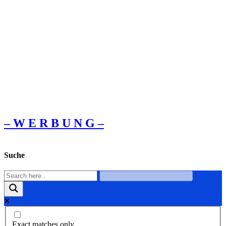
– W Ε R Β U Ν G –
Suche
Exact matches only