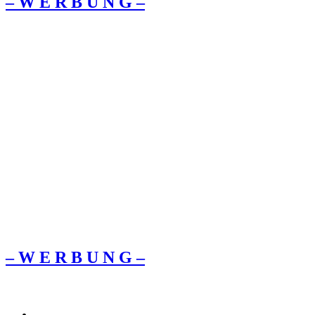
– W Ε R Β U Ν G –
– W Ε R Β U Ν G –