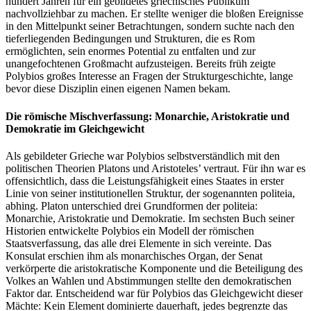
hundert Jahren für ein gebildetes griechisches Publikum
nachvollziehbar zu machen. Er stellte weniger die bloßen Ereignisse
in den Mittelpunkt seiner Betrachtungen, sondern suchte nach den
tieferliegenden Bedingungen und Strukturen, die es Rom
ermöglichten, sein enormes Potential zu entfalten und zur
unangefochtenen Großmacht aufzusteigen. Bereits früh zeigte
Polybios großes Interesse an Fragen der Strukturgeschichte, lange
bevor diese Disziplin einen eigenen Namen bekam.
Die römische Mischverfassung: Monarchie, Aristokratie und
Demokratie im Gleichgewicht
Als gebildeter Grieche war Polybios selbstverständlich mit den
politischen Theorien Platons und Aristoteles’ vertraut. Für ihn war es
offensichtlich, dass die Leistungsfähigkeit eines Staates in erster
Linie von seiner institutionellen Struktur, der sogenannten politeia,
abhing. Platon unterschied drei Grundformen der politeia:
Monarchie, Aristokratie und Demokratie. Im sechsten Buch seiner
Historien entwickelte Polybios ein Modell der römischen
Staatsverfassung, das alle drei Elemente in sich vereinte. Das
Konsulat erschien ihm als monarchisches Organ, der Senat
verkörperte die aristokratische Komponente und die Beteiligung des
Volkes an Wahlen und Abstimmungen stellte den demokratischen
Faktor dar. Entscheidend war für Polybios das Gleichgewicht dieser
Mächte: Kein Element dominierte dauerhaft, jedes begrenzte das