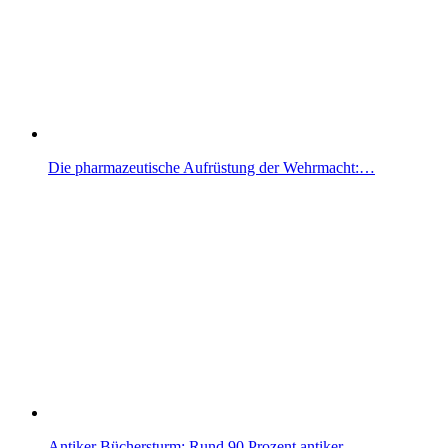
Die pharmazeutische Aufrüstung der Wehrmacht:…
Antiker Büchersturm: Rund 90 Prozent antiker…