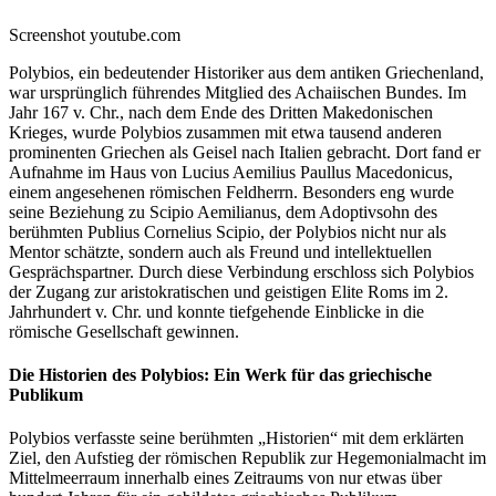
Screenshot youtube.com
Polybios, ein bedeutender Historiker aus dem antiken Griechenland,
war ursprünglich führendes Mitglied des Achaiischen Bundes. Im
Jahr 167 v. Chr., nach dem Ende des Dritten Makedonischen
Krieges, wurde Polybios zusammen mit etwa tausend anderen
prominenten Griechen als Geisel nach Italien gebracht. Dort fand er
Aufnahme im Haus von Lucius Aemilius Paullus Macedonicus,
einem angesehenen römischen Feldherrn. Besonders eng wurde
seine Beziehung zu Scipio Aemilianus, dem Adoptivsohn des
berühmten Publius Cornelius Scipio, der Polybios nicht nur als
Mentor schätzte, sondern auch als Freund und intellektuellen
Gesprächspartner. Durch diese Verbindung erschloss sich Polybios
der Zugang zur aristokratischen und geistigen Elite Roms im 2.
Jahrhundert v. Chr. und konnte tiefgehende Einblicke in die
römische Gesellschaft gewinnen.
Die Historien des Polybios: Ein Werk für das griechische
Publikum
Polybios verfasste seine berühmten „Historien“ mit dem erklärten
Ziel, den Aufstieg der römischen Republik zur Hegemonialmacht im
Mittelmeerraum innerhalb eines Zeitraums von nur etwas über