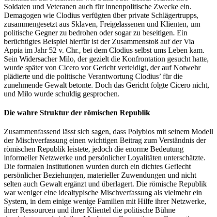
Soldaten und Veteranen auch für innenpolitische Zwecke ein.
Demagogen wie Clodius verfügten über private Schlägertrupps,
zusammengesetzt aus Sklaven, Freigelassenen und Klienten, um
politische Gegner zu bedrohen oder sogar zu beseitigen. Ein
berüchtigtes Beispiel hierfür ist der Zusammenstoß auf der Via
Appia im Jahr 52 v. Chr., bei dem Clodius selbst ums Leben kam.
Sein Widersacher Milo, der gezielt die Konfrontation gesucht hatte,
wurde später von Cicero vor Gericht verteidigt, der auf Notwehr
plädierte und die politische Verantwortung Clodius’ für die
zunehmende Gewalt betonte. Doch das Gericht folgte Cicero nicht,
und Milo wurde schuldig gesprochen.
Die wahre Struktur der römischen Republik
Zusammenfassend lässt sich sagen, dass Polybios mit seinem Modell
der Mischverfassung einen wichtigen Beitrag zum Verständnis der
römischen Republik leistete, jedoch die enorme Bedeutung
informeller Netzwerke und persönlicher Loyalitäten unterschätzte.
Die formalen Institutionen wurden durch ein dichtes Geflecht
persönlicher Beziehungen, materieller Zuwendungen und nicht
selten auch Gewalt ergänzt und überlagert. Die römische Republik
war weniger eine idealtypische Mischverfassung als vielmehr ein
System, in dem einige wenige Familien mit Hilfe ihrer Netzwerke,
ihrer Ressourcen und ihrer Klientel die politische Bühne