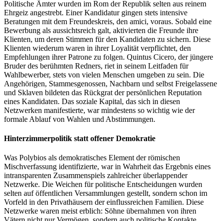
Politische Ämter wurden im Rom der Republik selten aus reinem
Ehrgeiz angestrebt. Einer Kandidatur gingen stets intensive
Beratungen mit dem Freundeskreis, den amici, voraus. Sobald eine
Bewerbung als aussichtsreich galt, aktivierten die Freunde ihre
Klienten, um deren Stimmen für den Kandidaten zu sichern. Diese
Klienten wiederum waren in ihrer Loyalität verpflichtet, den
Empfehlungen ihrer Patrone zu folgen. Quintus Cicero, der jüngere
Bruder des berühmten Redners, riet in seinem Leitfaden für
Wahlbewerber, stets von vielen Menschen umgeben zu sein. Die
Angehörigen, Stammesgenossen, Nachbarn und selbst Freigelassene
und Sklaven bildeten das Rückgrat der persönlichen Reputation
eines Kandidaten. Das soziale Kapital, das sich in diesen
Netzwerken manifestierte, war mindestens so wichtig wie der
formale Ablauf von Wahlen und Abstimmungen.
Hinterzimmerpolitik statt offener Demokratie
Was Polybios als demokratisches Element der römischen
Mischverfassung identifizierte, war in Wahrheit das Ergebnis eines
intransparenten Zusammenspiels zahlreicher überlappender
Netzwerke. Die Weichen für politische Entscheidungen wurden
selten auf öffentlichen Versammlungen gestellt, sondern schon im
Vorfeld in den Privathäusern der einflussreichen Familien. Diese
Netzwerke waren meist erblich: Söhne übernahmen von ihren
Vätern nicht nur Vermögen, sondern auch politische Kontakte,