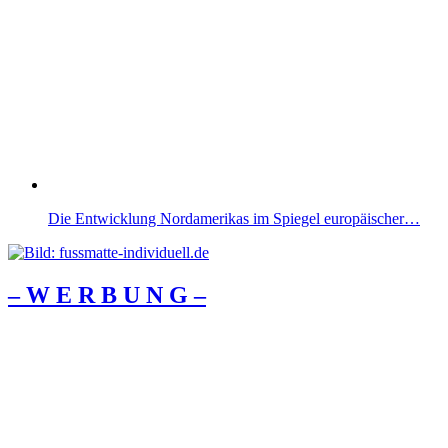
Die Entwicklung Nordamerikas im Spiegel europäischer…
– W Ε R Β U Ν G –