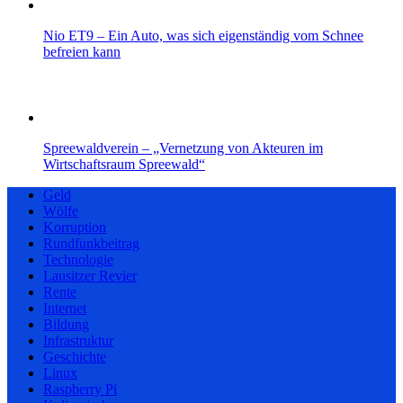
Nio ET9 – Ein Auto, was sich eigenständig vom Schnee
befreien kann
Spreewaldverein – „Vernetzung von Akteuren im
Wirtschaftsraum Spreewald“
Geld
Wölfe
Korruption
Rundfunkbeitrag
Technologie
Lausitzer Revier
Rente
Internet
Bildung
Infrastruktur
Geschichte
Linux
Raspberry Pi