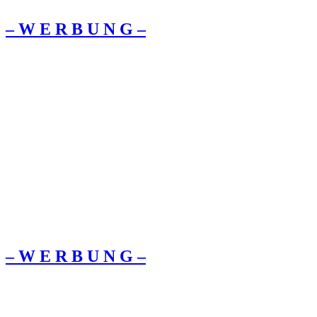
– W Ε R Β U Ν G –
– W Ε R Β U Ν G –