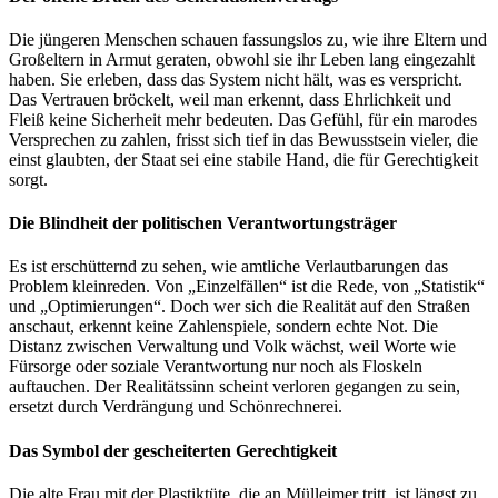
Die jüngeren Menschen schauen fassungslos zu, wie ihre Eltern und
Großeltern in Armut geraten, obwohl sie ihr Leben lang eingezahlt
haben. Sie erleben, dass das System nicht hält, was es verspricht.
Das Vertrauen bröckelt, weil man erkennt, dass Ehrlichkeit und
Fleiß keine Sicherheit mehr bedeuten. Das Gefühl, für ein marodes
Versprechen zu zahlen, frisst sich tief in das Bewusstsein vieler, die
einst glaubten, der Staat sei eine stabile Hand, die für Gerechtigkeit
sorgt.
Die Blindheit der politischen Verantwortungsträger
Es ist erschütternd zu sehen, wie amtliche Verlautbarungen das
Problem kleinreden. Von „Einzelfällen“ ist die Rede, von „Statistik“
und „Optimierungen“. Doch wer sich die Realität auf den Straßen
anschaut, erkennt keine Zahlenspiele, sondern echte Not. Die
Distanz zwischen Verwaltung und Volk wächst, weil Worte wie
Fürsorge oder soziale Verantwortung nur noch als Floskeln
auftauchen. Der Realitätssinn scheint verloren gegangen zu sein,
ersetzt durch Verdrängung und Schönrechnerei.
Das Symbol der gescheiterten Gerechtigkeit
Die alte Frau mit der Plastiktüte, die an Mülleimer tritt, ist längst zu