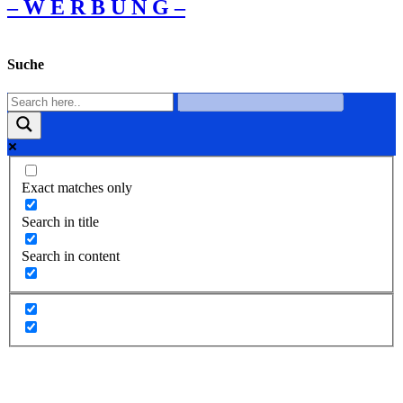
– W Ε R Β U Ν G –
Suche
Exact matches only
Search in title
Search in content