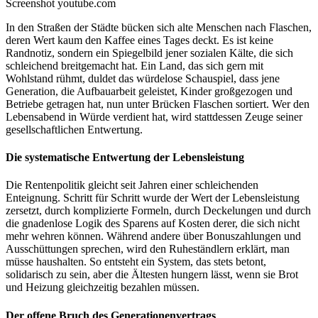
Screenshot youtube.com
In den Straßen der Städte bücken sich alte Menschen nach Flaschen,
deren Wert kaum den Kaffee eines Tages deckt. Es ist keine
Randnotiz, sondern ein Spiegelbild jener sozialen Kälte, die sich
schleichend breitgemacht hat. Ein Land, das sich gern mit
Wohlstand rühmt, duldet das würdelose Schauspiel, dass jene
Generation, die Aufbauarbeit geleistet, Kinder großgezogen und
Betriebe getragen hat, nun unter Brücken Flaschen sortiert. Wer den
Lebensabend in Würde verdient hat, wird stattdessen Zeuge seiner
gesellschaftlichen Entwertung.
Die systematische Entwertung der Lebensleistung
Die Rentenpolitik gleicht seit Jahren einer schleichenden
Enteignung. Schritt für Schritt wurde der Wert der Lebensleistung
zersetzt, durch komplizierte Formeln, durch Deckelungen und durch
die gnadenlose Logik des Sparens auf Kosten derer, die sich nicht
mehr wehren können. Während andere über Bonuszahlungen und
Ausschüttungen sprechen, wird den Ruheständlern erklärt, man
müsse haushalten. So entsteht ein System, das stets betont,
solidarisch zu sein, aber die Ältesten hungern lässt, wenn sie Brot
und Heizung gleichzeitig bezahlen müssen.
Der offene Bruch des Generationenvertrags