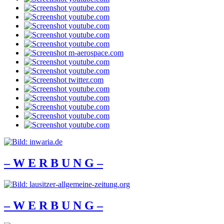
– W Ε R Β U Ν G –
– W Ε R Β U Ν G –