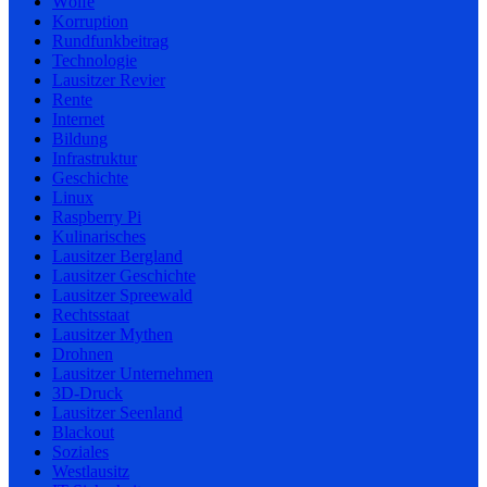
Wölfe
Korruption
Rundfunkbeitrag
Technologie
Lausitzer Revier
Rente
Internet
Bildung
Infrastruktur
Geschichte
Linux
Raspberry Pi
Kulinarisches
Lausitzer Bergland
Lausitzer Geschichte
Lausitzer Spreewald
Rechtsstaat
Lausitzer Mythen
Drohnen
Lausitzer Unternehmen
3D-Druck
Lausitzer Seenland
Blackout
Soziales
Westlausitz