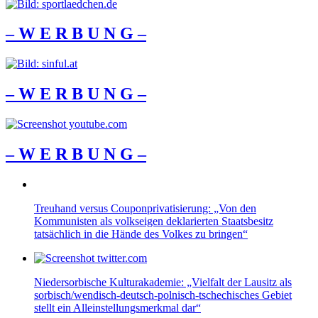
– W Ε R Β U Ν G –
– W Ε R Β U Ν G –
– W Ε R Β U Ν G –
Treuhand versus Couponprivatisierung: „Von den
Kommunisten als volkseigen deklarierten Staatsbesitz
tatsächlich in die Hände des Volkes zu bringen“
Niedersorbische Kulturakademie: „Vielfalt der Lausitz als
sorbisch/wendisch-deutsch-polnisch-tschechisches Gebiet
stellt ein Alleinstellungsmerkmal dar“