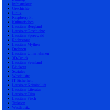
Infrastruktur
Geschichte
Linux
Raspberry Pi
Kulinarisches
Lausitzer Bergland
Lausitzer Geschichte
Lausitzer Spreewald
Rechtsstaat
Lausitzer Mythen
Drohnen
Lausitzer Unternehmen
3D-Druck
Lausitzer Seenland
Blackout
Soziales
Westlausitz
IT-Sicherheit
Lausitzer Kriminalität
Lausitzer Literatur
Lausitzer Film
Lausitzer Fisch
Traktion
Westlausitz