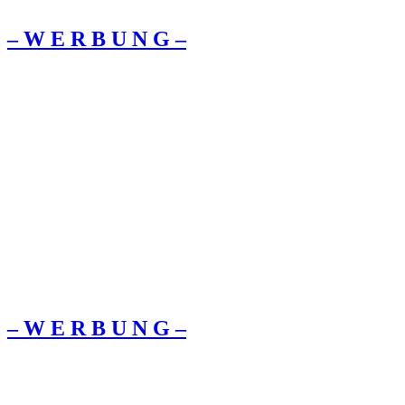
– W Ε R Β U Ν G –
– W Ε R Β U Ν G –