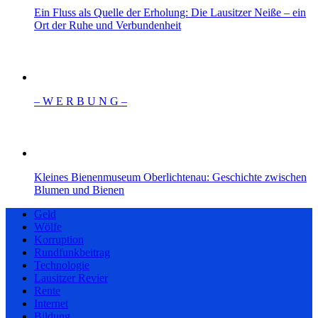
Ein Fluss als Quelle der Erholung: Die Lausitzer Neiße – ein
Ort der Ruhe und Verbundenheit
– W Ε R Β U Ν G –
Kleines Bienenmuseum Oberlichtenau: Geschichte zwischen
Blumen und Bienen
Geld
Wölfe
Korruption
Rundfunkbeitrag
Technologie
Lausitzer Revier
Rente
Internet
Bildung