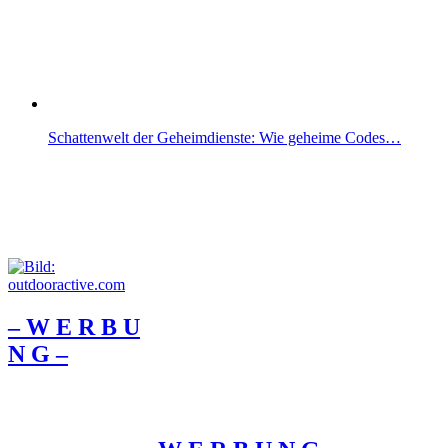
Schattenwelt der Geheimdienste: Wie geheime Codes…
– W Ε R Β U
Ν G –