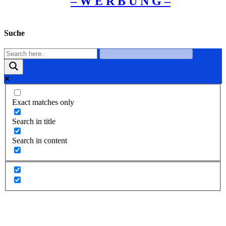
– W Ε R Β U Ν G –
Suche
Exact matches only
Search in title
Search in content