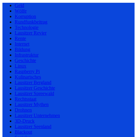
Geld
Wölfe
Korruption
Rundfunkbeitrag
Technologie
Lausitzer Revier
Rente
Internet
Bildung
Infrastruktur
Geschichte
Linux
Raspberry Pi
Kulinarisches
Lausitzer Bergland
Lausitzer Geschichte
Lausitzer Spreewald
Rechtsstaat
Lausitzer Mythen
Drohnen
Lausitzer Unternehmen
3D-Druck
Lausitzer Seenland
Blackout