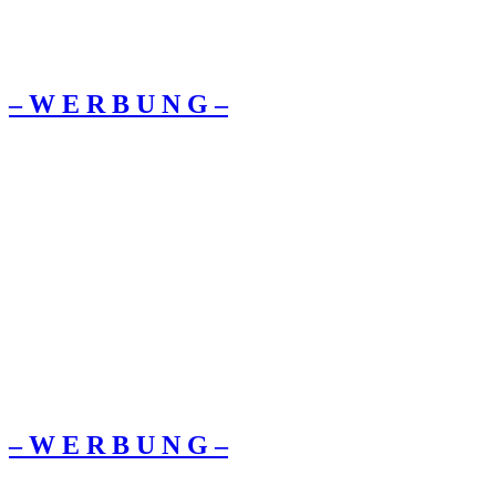
– W Ε R Β U Ν G –
– W Ε R Β U Ν G –