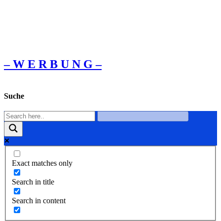
– W Ε R Β U Ν G –
Suche
Exact matches only
Search in title
Search in content