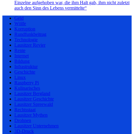
Einzelne aufgehoben war, die ihm Halt gab, ihm nicht zuletzt
auch den Sinn des Lebens vermittelte“
Geld
Wölfe
Korruption
Rundfunkbeitrag
Technologie
Lausitzer Revier
Rente
Internet
Bildung
Infrastruktur
Geschichte
Linux
Raspberry Pi
Kulinarisches
Lausitzer Bergland
Lausitzer Geschichte
Lausitzer Spreewald
Rechtsstaat
Lausitzer Mythen
Drohnen
Lausitzer Unternehmen
3D-Druck