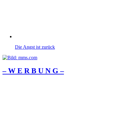
Die Angst ist zurück
– W Ε R Β U Ν G –