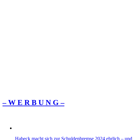
– W Ε R Β U Ν G –
Habeck macht sich zur Schuldenbremse 2024 ehrlich – und