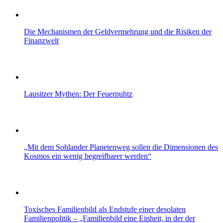
Die Mechanismen der Geldvermehrung und die Risiken der
Finanzwelt
Lausitzer Mythen: Der Feuerpuhtz
„Mit dem Sohlander Planetenweg sollen die Dimensionen des
Kosmos ein wenig begreifbarer werden“
Toxisches Familienbild als Endstufe einer desolaten
Familienpolitik – „Familienbild eine Einheit, in der der