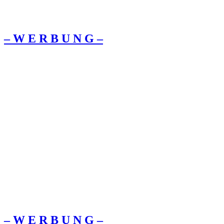
– W Ε R Β U Ν G –
– W Ε R Β U Ν G –