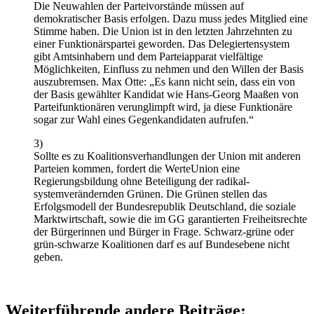
Die Neuwahlen der Parteivorstände müssen auf
demokratischer Basis erfolgen. Dazu muss jedes Mitglied eine
Stimme haben. Die Union ist in den letzten Jahrzehnten zu
einer Funktionärspartei geworden. Das Delegiertensystem
gibt Amtsinhabern und dem Parteiapparat vielfältige
Möglichkeiten, Einfluss zu nehmen und den Willen der Basis
auszubremsen. Max Otte: „Es kann nicht sein, dass ein von
der Basis gewählter Kandidat wie Hans-Georg Maaßen von
Parteifunktionären verunglimpft wird, ja diese Funktionäre
sogar zur Wahl eines Gegenkandidaten aufrufen.“
3)
Sollte es zu Koalitionsverhandlungen der Union mit anderen
Parteien kommen, fordert die WerteUnion eine
Regierungsbildung ohne Beteiligung der radikal-
systemverändernden Grünen. Die Grünen stellen das
Erfolgsmodell der Bundesrepublik Deutschland, die soziale
Marktwirtschaft, sowie die im GG garantierten Freiheitsrechte
der Bürgerinnen und Bürger in Frage. Schwarz-grüne oder
grün-schwarze Koalitionen darf es auf Bundesebene nicht
geben.
Weiterführende andere Beiträge: