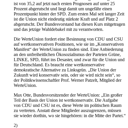
ist von 35,2 auf jetzt nach ersten Prognosen auf unter 25
Prozent abgerutscht und liegt damit um ungefähr einen
Prozentpunkt hinter der SPD. Zum ersten Mal seit langer Zeit
ist die Union nicht eindeutig stärkste Kraft und auf Platz 2
abgerutscht. Der Bundesvorstand hat diesen Kurs mitgetragen
und das jetzige Wahldebakel mit zu verantworten.
Die WerteUnion fordert eine Besinnung von CDU und CSU
auf wertkonservativen Positionen, wie sie im „Konservativen
Manifest“ der WerteUnion zu finden sind. Eine Anbiederung
an den unfreiheitlichen Ökosozialismus der Parteien Grüne,
LINKE, SPD, führt ins Desaster, und zwar für die Union und
für Deutschland. Es braucht eine wertkonservative
demokratische Alternative zu Linksgrün. „Die Union der
Zukunft wird konservativ sein, oder sie wird nicht sein“, so
der Politikwissenschaftler Prof. Werner Patzelt, Mitglied der
WerteUnion.
Max Otte, Bundesvorsitzender der WerteUnion: „Ein großer
Teil der Basis der Union ist wertkonservativ. Die Aufgabe
von CDU und CSU ist es, diese Werte im politischen Raum
zu vertreten. Anstatt diese Mitglieder auszugrenzen, müssen
sie wieder dorthin, wo sie hingehören: in die Mitte der Partei.“
2)