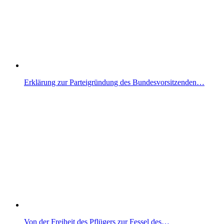
Erklärung zur Parteigründung des Bundesvorsitzenden…
Von der Freiheit des Pflügers zur Fessel des…