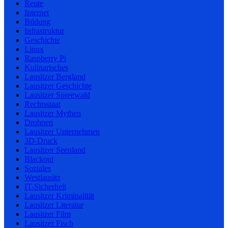
Rente
Internet
Bildung
Infrastruktur
Geschichte
Linux
Raspberry Pi
Kulinarisches
Lausitzer Bergland
Lausitzer Geschichte
Lausitzer Spreewald
Rechtsstaat
Lausitzer Mythen
Drohnen
Lausitzer Unternehmen
3D-Druck
Lausitzer Seenland
Blackout
Soziales
Westlausitz
IT-Sicherheit
Lausitzer Kriminalität
Lausitzer Literatur
Lausitzer Film
Lausitzer Fisch