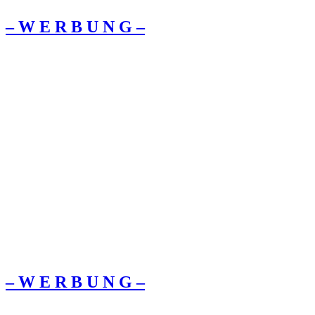
– W Ε R Β U Ν G –
– W Ε R Β U Ν G –