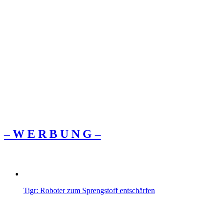
– W Ε R Β U Ν G –
Tigr: Roboter zum Sprengstoff entschärfen