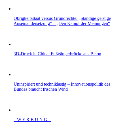
Obrigkeitsstaat versus Grundrechte: „Ständige geistige
Auseinandersetzung“ – „Den Kampf der Meinungen“
3D-Druck in China: Fußgängerbrücke aus Beton
Uninspiriert und techniklastig – Innovationspolitik des
Bundes braucht frischen Wind
– W Ε R Β U Ν G –