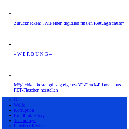
Zurückhacken: „Wie einen digitalen finalen Rettungsschuss“
– W Ε R Β U Ν G –
Möglichkeit kostengünstig eigenes 3D-Druck-Filament aus
PET-Flaschen herstellen
Geld
Wölfe
Korruption
Rundfunkbeitrag
Technologie
Lausitzer Revier