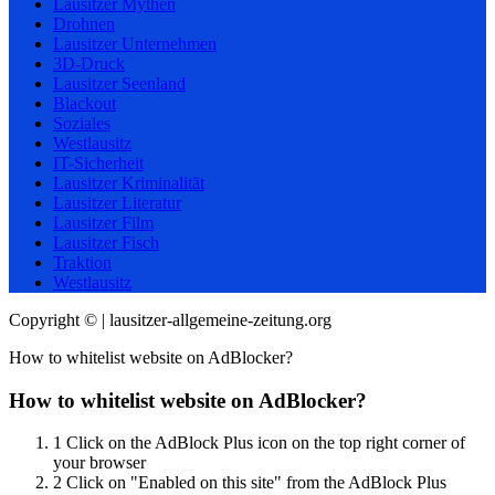
Lausitzer Mythen
Drohnen
Lausitzer Unternehmen
3D-Druck
Lausitzer Seenland
Blackout
Soziales
Westlausitz
IT-Sicherheit
Lausitzer Kriminalität
Lausitzer Literatur
Lausitzer Film
Lausitzer Fisch
Traktion
Westlausitz
Copyright © | lausitzer-allgemeine-zeitung.org
How to whitelist website on AdBlocker?
How to whitelist website on AdBlocker?
1
Click on the AdBlock Plus icon on the top right corner of
your browser
2
Click on "Enabled on this site" from the AdBlock Plus