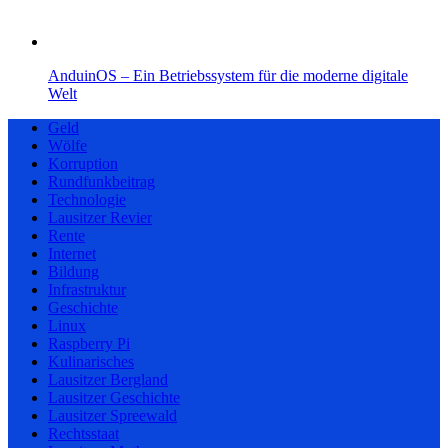
AnduinOS – Ein Betriebssystem für die moderne digitale
Welt
Geld
Wölfe
Korruption
Rundfunkbeitrag
Technologie
Lausitzer Revier
Rente
Internet
Bildung
Infrastruktur
Geschichte
Linux
Raspberry Pi
Kulinarisches
Lausitzer Bergland
Lausitzer Geschichte
Lausitzer Spreewald
Rechtsstaat