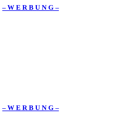
– W Ε R Β U Ν G –
– W Ε R Β U Ν G –