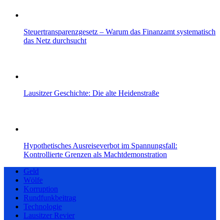
Steuertransparenzgesetz – Warum das Finanzamt systematisch
das Netz durchsucht
Lausitzer Geschichte: Die alte Heidenstraße
Hypothetisches Ausreiseverbot im Spannungsfall:
Kontrollierte Grenzen als Machtdemonstration
Geld
Wölfe
Korruption
Rundfunkbeitrag
Technologie
Lausitzer Revier