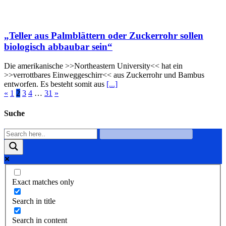
„Teller aus Palmblättern oder Zuckerrohr sollen
biologisch abbaubar sein“
Die amerikanische >>Northeastern University<< hat ein
>>verrottbares Einweggeschirr<< aus Zuckerrohr und Bambus
entworfen. Es besteht somit aus
[...]
«
1
2
3
4
…
31
»
Suche
Exact matches only
Search in title
Search in content