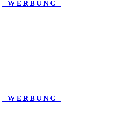
– W Ε R Β U Ν G –
– W Ε R Β U Ν G –