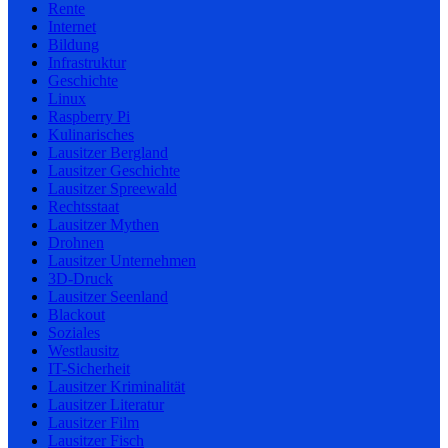
Rente
Internet
Bildung
Infrastruktur
Geschichte
Linux
Raspberry Pi
Kulinarisches
Lausitzer Bergland
Lausitzer Geschichte
Lausitzer Spreewald
Rechtsstaat
Lausitzer Mythen
Drohnen
Lausitzer Unternehmen
3D-Druck
Lausitzer Seenland
Blackout
Soziales
Westlausitz
IT-Sicherheit
Lausitzer Kriminalität
Lausitzer Literatur
Lausitzer Film
Lausitzer Fisch