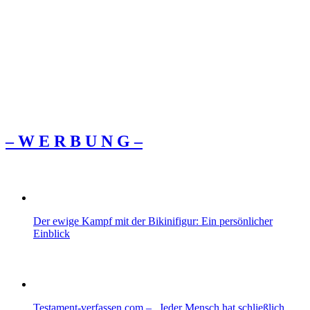
– W Ε R Β U Ν G –
Der ewige Kampf mit der Bikinifigur: Ein persönlicher
Einblick
Testament-verfassen.com – „Jeder Mensch hat schließlich