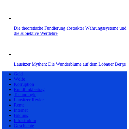
Die theoretische Fundierung abstrakter Währungssysteme und
die subjektive Wertlehre
Lausitzer Mythen: Die Wunderblume auf dem Löbauer Berge
Geld
Wölfe
Korruption
Rundfunkbeitrag
Technologie
Lausitzer Revier
Rente
Internet
Bildung
Infrastruktur
Geschichte