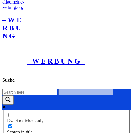
– W Ε
R Β U
Ν G –
– W Ε R Β U Ν G –
Suche
Exact matches only
Search in title