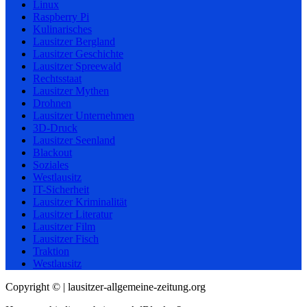
Linux
Raspberry Pi
Kulinarisches
Lausitzer Bergland
Lausitzer Geschichte
Lausitzer Spreewald
Rechtsstaat
Lausitzer Mythen
Drohnen
Lausitzer Unternehmen
3D-Druck
Lausitzer Seenland
Blackout
Soziales
Westlausitz
IT-Sicherheit
Lausitzer Kriminalität
Lausitzer Literatur
Lausitzer Film
Lausitzer Fisch
Traktion
Westlausitz
Copyright © | lausitzer-allgemeine-zeitung.org