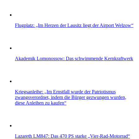
Flugplatz: „Im Herzen der Lausitz liegt der Airport Welzow“
Akademik Lomonossow: Das schwimmende Kernkraftwerk
Kriegsanleihe: „Im Ernstfall wurde der Patriotismus
zwangsverordnet, indem die Bürger gezwungen wurden,
diese Anleihen zu kaufen“
Lazareth LM847: Das 470 PS starke „Vier-Rad-Motorrad“