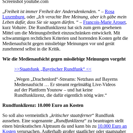
Screenshot youtube.com
„
Freiheit ist immer Freiheit der Andersdenkenden.
“ –
Rosa
Luxemburg
, oder „
Ich verachte Ihre Meinung, aber ich gäbe mein
Leben dafür, dass Sie sie sagen dürfen.
“ –
François-Marie Arouet
,
kurz
Voltaire
. Die Rundfunklizenz hat sich zum gern gesehenen
Mittel um die Meinungsfreiheit einzuschränken entwickelt. Mit
schwammigen rechtlichen Kriterien und horrenden Kosten geht die
Medienaufsicht gegen missliebige Meinungen vor und gerät
zunehmend selbst in die Kritik.
Wie die Medienaufsicht gegen missliebige Meinungen vorgeht
>>Staatsfunk „Bayrischer Rundfunk“ <<
„Wegen „Drachenlord“-Streams: Netzhass auf Bayerns
Medienaufsicht … Er streamt regelmäßig Live-Videos
auf der Plattform Younow – und hat keine
Rundfunklizenz, die dafür eigentlich nötig wäre.“
Rundfunklizenz: 10.000 Euro an Kosten
So soll also vermeintlich „
kritischer staatsferner
“ Rundfunk
aussehen. Eine sogenannte „
Rundfunklizenz
“ zu beantragen stellt
einen bürokratischen Alptraum da und kann bis zu
10.000 Euro an
Kosten
verursachen. Außerhalb großer staatlicher oder staatsnaher