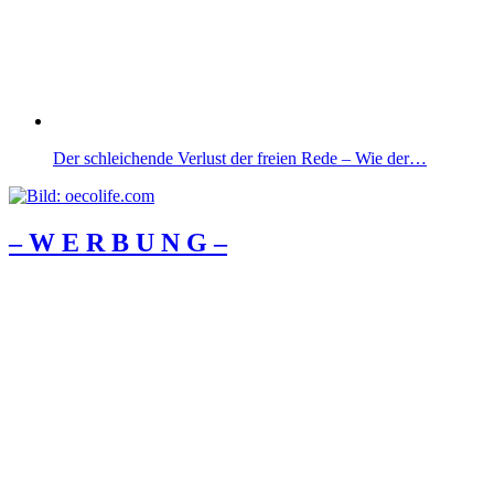
Der schleichende Verlust der freien Rede – Wie der…
– W Ε R Β U Ν G –