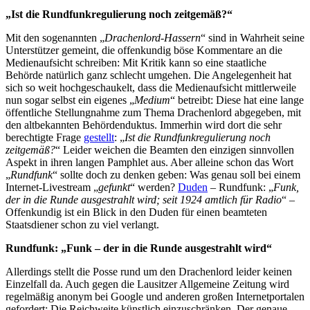
„Ist die Rundfunkregulierung noch zeitgemäß?“
Mit den sogenannten „
Drachenlord-Hassern
“ sind in Wahrheit seine
Unterstützer gemeint, die offenkundig böse Kommentare an die
Medienaufsicht schreiben: Mit Kritik kann so eine staatliche
Behörde natürlich ganz schlecht umgehen. Die Angelegenheit hat
sich so weit hochgeschaukelt, dass die Medienaufsicht mittlerweile
nun sogar selbst ein eigenes „
Medium
“ betreibt: Diese hat eine lange
öffentliche Stellungnahme zum Thema Drachenlord abgegeben, mit
den altbekannten Behördenduktus. Immerhin wird dort die sehr
berechtigte Frage
gestellt
: „
Ist die Rundfunkregulierung noch
zeitgemäß?
“ Leider weichen die Beamten den einzigen sinnvollen
Aspekt in ihren langen Pamphlet aus. Aber alleine schon das Wort
„
Rundfunk
“ sollte doch zu denken geben: Was genau soll bei einem
Internet-Livestream „
gefunkt
“ werden?
Duden
– Rundfunk: „
Funk,
der in die Runde ausgestrahlt wird; seit 1924 amtlich für Radio
“ –
Offenkundig ist ein Blick in den Duden für einen beamteten
Staatsdiener schon zu viel verlangt.
Rundfunk: „Funk – der in die Runde ausgestrahlt wird“
Allerdings stellt die Posse rund um den Drachenlord leider keinen
Einzelfall da. Auch gegen die Lausitzer Allgemeine Zeitung wird
regelmäßig anonym bei Google und anderen großen Internetportalen
gefordert: Die Reichweite künstlich einzuschränken. Der genaue