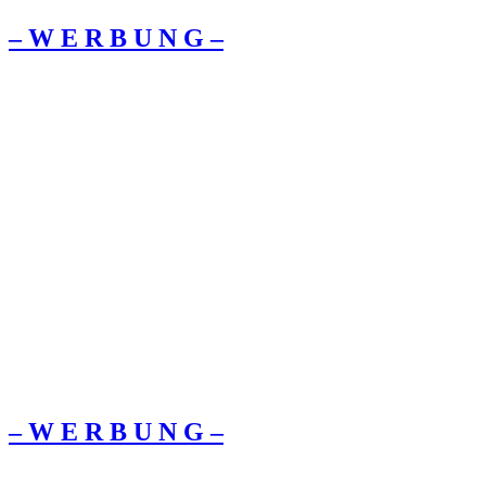
– W Ε R Β U Ν G –
– W Ε R Β U Ν G –