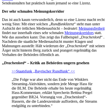
Sendeanstalten hat praktisch kaum jemand so eine Lizenz.
Der sehr schmalen Meinungskorridor
Das ist auch kaum verwunderlich, denn so eine Lizenz macht recht
wenig Sinn: Mit einer solchen „
Rundfunklizenz
“ steht man unter
Aufsicht der örtlichen Medienaufsicht –
bedeutet
:
Meinungsfreiheit
findet nur innerhalb eines sehr schmalen
Meinungskorridors
statt.
Wie das aussehen kann: Das zeigt das Fallbeispiel „
Drachenlord
“ .
Nachdem die staatliche Medienaufsicht munter Klagen und
Mahnungen ausstellt: Hält wiederum der „
Drachenlord
“ mit seinen
Ärger nicht hinterm Berg zurück und prangert regelmäßig das
Verhalten der Behörden öffentlich an.
„
Drachenlord
“ – Kritik an Behörden ungern gesehen
>>Staatsfunk „Bayrischer Rundfunk“ <<
„Die Folge war aber nicht das Ende von Winklers
Streaming-Aktivitäten, sondern jede Menge Hass für
die BLM. Die Behörde erhalte bis heute regelmäßig
Hass-Kommentare, erklärt Sprecherin Bettina Pregel
gegenüber BR24. Vorrangig von „Drachenlord“-
Hassern, die die Landeszentrale auffordern, die Streams
endgültig zu unterbinden.“