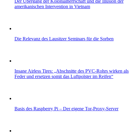
Der Übergang der Kolonialherrschaft und die Illusion der
amerikanischen Intervention in Vietnam
Die Relevanz des Lausitzer Seminars für die Sorben
Insane Airless Tires: „Abschnitte des PVC-Rohrs wirken als
Feder und ersetzen somit das Luftpolster im Reifen“
Basis des Raspberry Pi – Der eigene Tor-Proxy-Server