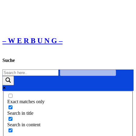
– W Ε R Β U Ν G –
Suche
Exact matches only
Search in title
Search in content