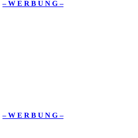
– W Ε R Β U Ν G –
– W Ε R Β U Ν G –