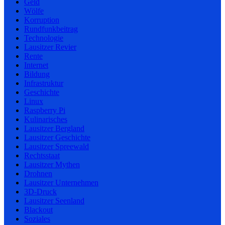
Geld
Wölfe
Korruption
Rundfunkbeitrag
Technologie
Lausitzer Revier
Rente
Internet
Bildung
Infrastruktur
Geschichte
Linux
Raspberry Pi
Kulinarisches
Lausitzer Bergland
Lausitzer Geschichte
Lausitzer Spreewald
Rechtsstaat
Lausitzer Mythen
Drohnen
Lausitzer Unternehmen
3D-Druck
Lausitzer Seenland
Blackout
Soziales