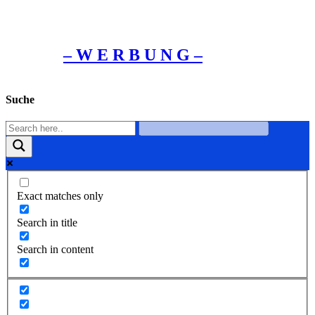
– W Ε R Β U Ν G –
Suche
Exact matches only
Search in title
Search in content