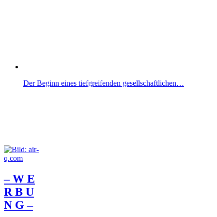
Der Beginn eines tiefgreifenden gesellschaftlichen…
– W Ε
R Β U
Ν G –