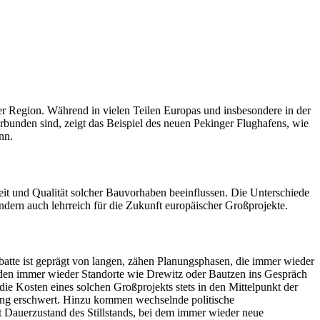
iner Region. Während in vielen Teilen Europas und insbesondere in der
rbunden sind, zeigt das Beispiel des neuen Pekinger Flughafens, wie
nn.
eit und Qualität solcher Bauvorhaben beeinflussen. Die Unterschiede
ndern auch lehrreich für die Zukunft europäischer Großprojekte.
batte ist geprägt von langen, zähen Planungsphasen, die immer wieder
rden immer wieder Standorte wie Drewitz oder Bautzen ins Gespräch
 die Kosten eines solchen Großprojekts stets in den Mittelpunkt der
nung erschwert. Hinzu kommen wechselnde politische
t Dauerzustand des Stillstands, bei dem immer wieder neue