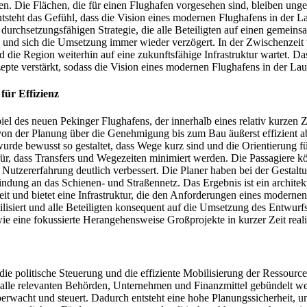
en. Die Flächen, die für einen Flughafen vorgesehen sind, bleiben un
steht das Gefühl, dass die Vision eines modernen Flughafens in der Lau
n, durchsetzungsfähigen Strategie, die alle Beteiligten auf einen gemein
n und sich die Umsetzung immer wieder verzögert. In der Zwischenzeit
 die Region weiterhin auf eine zukunftsfähige Infrastruktur wartet. Da
e verstärkt, sodass die Vision eines modernen Flughafens in der Laus
für Effizienz
l des neuen Pekinger Flughafens, der innerhalb eines relativ kurzen Ze
 von der Planung über die Genehmigung bis zum Bau äußerst effizient a
wurde bewusst so gestaltet, dass Wege kurz sind und die Orientierung fü
r, dass Transfers und Wegezeiten minimiert werden. Die Passagiere kö
Nutzererfahrung deutlich verbessert. Die Planer haben bei der Gestaltu
indung an das Schienen- und Straßennetz. Das Ergebnis ist ein architek
keit und bietet eine Infrastruktur, die den Anforderungen eines modern
lisiert und alle Beteiligten konsequent auf die Umsetzung des Entwurfs
wie eine fokussierte Herangehensweise Großprojekte in kurzer Zeit reali
die politische Steuerung und die effiziente Mobilisierung der Ressourc
ss alle relevanten Behörden, Unternehmen und Finanzmittel gebündelt w
 überwacht und steuert. Dadurch entsteht eine hohe Planungssicherheit,