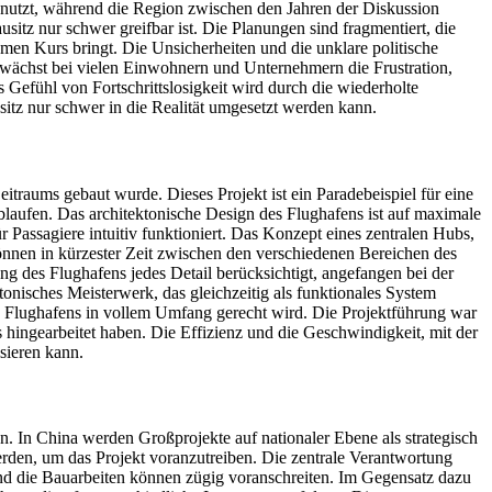
genutzt, während die Region zwischen den Jahren der Diskussion
sitz nur schwer greifbar ist. Die Planungen sind fragmentiert, die
samen Kurs bringt. Die Unsicherheiten und die unklare politische
 wächst bei vielen Einwohnern und Unternehmern die Frustration,
s Gefühl von Fortschrittslosigkeit wird durch die wiederholte
itz nur schwer in die Realität umgesetzt werden kann.
itraums gebaut wurde. Dieses Projekt ist ein Paradebeispiel für eine
blaufen. Das architektonische Design des Flughafens ist auf maximale
r Passagiere intuitiv funktioniert. Das Konzept eines zentralen Hubs,
nnen in kürzester Zeit zwischen den verschiedenen Bereichen des
ng des Flughafens jedes Detail berücksichtigt, angefangen bei der
tonisches Meisterwerk, das gleichzeitig als funktionales System
en Flughafens in vollem Umfang gerecht wird. Die Projektführung war
 hingearbeitet haben. Die Effizienz und die Geschwindigkeit, mit der
sieren kann.
en. In China werden Großprojekte auf nationaler Ebene als strategisch
erden, um das Projekt voranzutreiben. Die zentrale Verantwortung
 und die Bauarbeiten können zügig voranschreiten. Im Gegensatz dazu