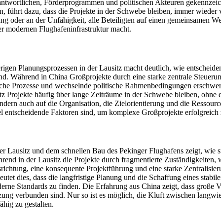
antwortlichen, Förderprogrammen und politischen Akteuren gekennzeichn
, führt dazu, dass die Projekte in der Schwebe bleiben, immer wieder
ng oder an der Unfähigkeit, alle Beteiligten auf einen gemeinsamen We
er modernen Flughafeninfrastruktur macht.
gen Planungsprozessen in der Lausitz macht deutlich, wie entscheidend 
nd. Während in China Großprojekte durch eine starke zentrale Steueru
che Prozesse und wechselnde politische Rahmenbedingungen erschwert. D
itz Projekte häufig über lange Zeiträume in der Schwebe bleiben, ohne
ern auch auf die Organisation, die Zielorientierung und die Ressourcen
l entscheidende Faktoren sind, um komplexe Großprojekte erfolgreich z
 Lausitz und dem schnellen Bau des Pekinger Flughafens zeigt, wie sta
nd in der Lausitz die Projekte durch fragmentierte Zuständigkeiten, w
Ausrichtung, eine konsequente Projektführung und eine starke Zentralis
tet dies, dass die langfristige Planung und die Schaffung eines stabil
rne Standards zu finden. Die Erfahrung aus China zeigt, dass große Vi
etzung verbunden sind. Nur so ist es möglich, die Kluft zwischen lang
ähig zu gestalten.