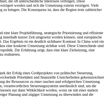
et, die oft unterschiedliche Interessen verfolgen. Diese
 verzögert werden und sich die Umsetzung extrem verzögert. Viele
g zu bringen. Die Konsequenz ist, dass die Region trotz zahlreicher
eine klare Projektführung, strategische Priorisierung und effiziente
ng innerhalb kurzer Zeit umgesetzt werden können, sind europäische
as Ergebnis ist ein deutlich sichtbarer Kontrast: In China wird ein
 dass eine konkrete Umsetzung sichtbar wird. Diese Unterschiede sind
politik. Die Erfahrung zeigt, dass eine klare Zielsetzung, eine
u realisieren.
rk der Erfolg eines Großprojektes von politischer Steuerung,
echselnde Prioritäten und finanzielle Unsicherheiten gekennzeichnet
ierung der Ressourcen zu einer raschen und erfolgreichen Umsetzung
en, verantwortlichen Steuerungssystems unerlässlich sind, um die
sionen nur dann Wirklichkeit werden, wenn sie mit einer starken
wieriger Planung und zügiger Umsetzung zu überwinden und die