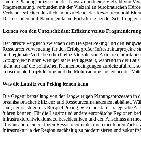
sind die Planungsprozesse in der Lausitz durch eine Vielzahl von Ver
Fragmentierung, verbunden mit der Vielzahl an bürokratischen Hürden
Vorhaben scheitern letztlich an unzureichender Ressourcenmobilisieru
Diskussionen und Planungen keine Fortschritte bei der Schaffung ein
Lernen von den Unterschieden: Effizienz versus Fragmentierung
Der direkte Vergleich zwischen dem Beispiel Peking und den langwieri
Ressourcenverwendung für den Erfolg großer Infrastrukturprojekte si
und regionale Vorhaben durch eine Vielzahl von Akteuren, bürokratis
Großprojekt binnen weniger Jahre fertiggestellt, während in der Laus
nicht nur auf die politischen Rahmenbedingungen zurückzuführen, sond
konsequente Projektleitung und die Mobilisierung ausreichender Mitte
Was die Lausitz von Peking lernen kann
Die Gegenüberstellung von den langwierigen Planungsprozessen in der
organisatorischer Effizienz und Ressourcenmanagement abhängt. Währe
sind, demonstriert das Beispiel Peking, wie eine klare strategische 
führen können. Für die Lausitz und andere europäische Regionen bedeu
Infrastrukturentwicklung zu beschleunigen und den Anschluss an mode
Organisation, einer klugen Ressourcenpolitik und einer klaren Ziels
Infrastruktur in der Region nachhaltig zu modernisieren und zukunftsf