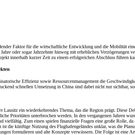
idender Faktor für die wirtschaftliche Entwicklung und die Mobilität e
 Jahre oder sogar Jahrzehnte hinweg mit erheblichen Verzögerungen ve
jekt innerhalb kurzer Zeit zu einem erfolgreichen Abschluss führen ka
ekten
ganisatorische Effizienz sowie Ressourcenmanagement die Geschwindigk
ruckend schnellen Umsetzung in China sind dabei nicht nur sichtbar, so
der Lausitz ein wiederkehrendes Thema, das die Region prägt. Diese De
liche Prioritäten unterbrochen werden. In den vergangenen Jahren wu
d vielfältig. Zum einen spielen finanzielle Fragen eine große Rolle, da
 ist die künftige Nutzung des Flughafengeländes unklar, was die Pla
ngen formulieren und alte Konzepte verwässern. Die Folge ist eine Ar