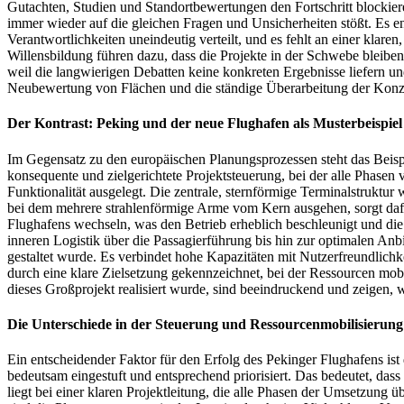
Gutachten, Studien und Standortbewertungen den Fortschritt blockier
immer wieder auf die gleichen Fragen und Unsicherheiten stößt. Es ent
Verantwortlichkeiten uneindeutig verteilt, und es fehlt an einer klare
Willensbildung führen dazu, dass die Projekte in der Schwebe bleibe
weil die langwierigen Debatten keine konkreten Ergebnisse liefern und
Neubewertung von Flächen und die ständige Überarbeitung der Konzept
Der Kontrast: Peking und der neue Flughafen als Musterbeispiel 
Im Gegensatz zu den europäischen Planungsprozessen steht das Beispie
konsequente und zielgerichtete Projektsteuerung, bei der alle Phasen
Funktionalität ausgelegt. Die zentrale, sternförmige Terminalstruktur 
bei dem mehrere strahlenförmige Arme vom Kern ausgehen, sorgt dafü
Flughafens wechseln, was den Betrieb erheblich beschleunigt und die 
inneren Logistik über die Passagierführung bis hin zur optimalen Anb
gestaltet wurde. Es verbindet hohe Kapazitäten mit Nutzerfreundlich
durch eine klare Zielsetzung gekennzeichnet, bei der Ressourcen mobi
dieses Großprojekt realisiert wurde, sind beeindruckend und zeigen, 
Die Unterschiede in der Steuerung und Ressourcenmobilisierung
Ein entscheidender Faktor für den Erfolg des Pekinger Flughafens ist 
bedeutsam eingestuft und entsprechend priorisiert. Das bedeutet, da
liegt bei einer klaren Projektleitung, die alle Phasen der Umsetzung