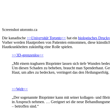
Screenshot utoronto.ca
Die kanadische
>>
Universität Toronto
<<
hat ein
biologisches Druckv
Vorher werden Hautproben von Patienten entnommen, diese künstlich v
Hautkrankheiten zukünftig eine Rolle spielen.
>>3D-grenzenlos<<
„Mit einem tragbaren Bioprinter lassen sich tiefe Wunden bede
Um diesen Schaden zu beheben, braucht man Spenderhaut. Gerad
Haut, um alles zu bedecken, verringert das den Heilungserfolg
>>Welt<<
„Der sogenannte Bioprinter kann mit seiner kollagen- und fi
in Anspruch nehmen. … Geeignet sei die neue Behandlungsmetho
– betroffen sind.“