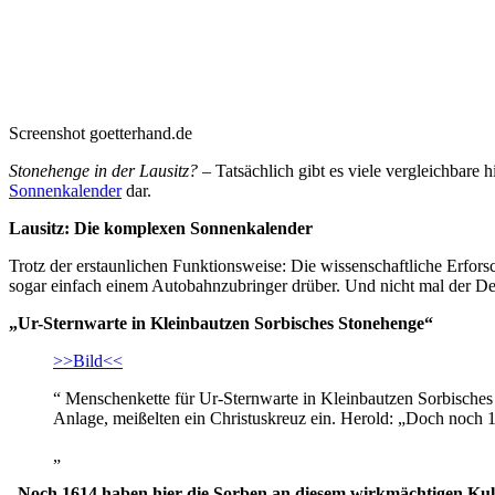
Screenshot goetterhand.de
Stonehenge in der Lausitz?
– Tatsächlich gibt es viele vergleichbare h
Sonnenkalender
dar.
Lausitz: Die komplexen Sonnenkalender
Trotz der erstaunlichen Funktionsweise: Die wissenschaftliche Erfors
sogar einfach einem Autobahnzubringer drüber. Und nicht mal der Den
„Ur-Sternwarte in Kleinbautzen Sorbisches Stonehenge“
>>Bild<<
“ Menschenkette für Ur-Sternwarte in Kleinbautzen Sorbisches 
Anlage, meißelten ein Christuskreuz ein. Herold: „Doch noch 1
„
„Noch 1614 haben hier die Sorben an diesem wirkmächtigen Kult-