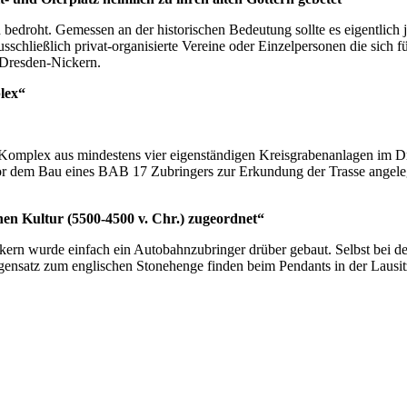
h bedroht. Gemessen an der historischen Bedeutung sollte es eigentlich
ausschließlich privat-organisierte Vereine oder Einzelpersonen die sich 
 Dresden-Nickern.
plex“
r Komplex aus mindestens vier eigenständigen Kreisgrabenanlagen im D
r dem Bau eines BAB 17 Zubringers zur Erkundung der Trasse angeleg
en Kultur (5500-4500 v. Chr.) zugeordnet“
rn wurde einfach ein Autobahnzubringer drüber gebaut. Selbst bei de
gensatz zum englischen Stonehenge finden beim Pendants in der Lausi