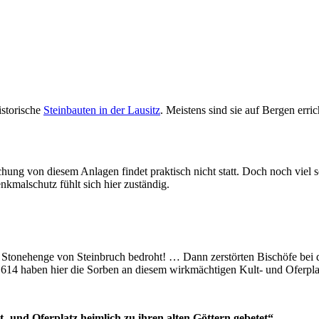
istorische
Steinbauten in der Lausitz
. Meistens sind sie auf Bergen erri
chung von diesem Anlagen findet praktisch nicht statt. Doch noch viel
kmalschutz fühlt sich hier zuständig.
Stonehenge von Steinbruch bedroht! … Dann zerstörten Bischöfe bei der
614 haben hier die Sorben an diesem wirkmächtigen Kult- und Oferplatz
 und Oferplatz heimlich zu ihren alten Göttern gebetet“