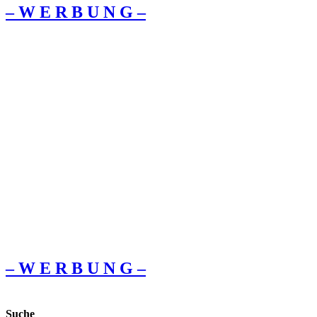
– W Ε R Β U Ν G –
– W Ε R Β U Ν G –
Suche