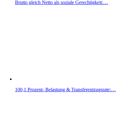
Brutto gleich Netto als soziale Gerechtigkeit:…
100,1 Prozent- Belastung & Transferentzugsrate:…