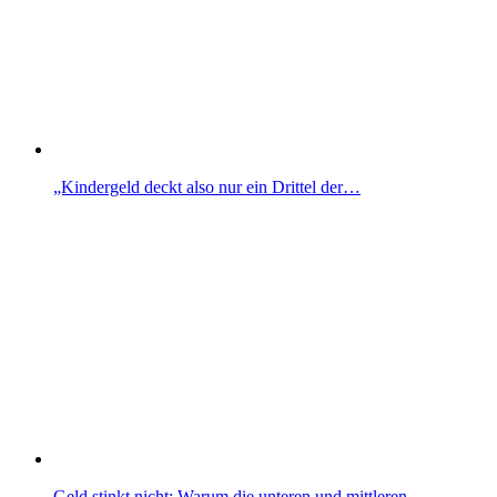
„Kindergeld deckt also nur ein Drittel der…
Geld stinkt nicht: Warum die unteren und mittleren…