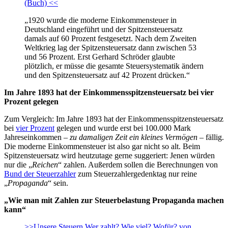
(Buch) <<
„1920 wurde die moderne Einkommensteuer in
Deutschland eingeführt und der Spitzensteuersatz
damals auf 60 Prozent festgesetzt. Nach dem Zweiten
Weltkrieg lag der Spitzensteuersatz dann zwischen 53
und 56 Prozent. Erst Gerhard Schröder glaubte
plötzlich, er müsse die gesamte Steuersystematik ändern
und den Spitzensteuersatz auf 42 Prozent drücken.“
Im Jahre 1893 hat der Einkommensspitzensteuersatz bei vier
Prozent gelegen
Zum Vergleich: Im Jahre 1893 hat der Einkommensspitzensteuersatz
bei
vier Prozent
gelegen und wurde erst bei 100.000 Mark
Jahreseinkommen –
zu damaligen Zeit ein kleines Vermögen
– fällig.
Die moderne Einkommensteuer ist also gar nicht so alt. Beim
Spitzensteuersatz wird heutzutage gerne suggeriert: Jenen würden
nur die „
Reichen
“ zahlen. Außerdem sollen die Berechnungen von
Bund der Steuerzahler
zum Steuerzahlergedenktag nur reine
„
Propaganda
“ sein.
„Wie man mit Zahlen zur Steuerbelastung Propaganda machen
kann“
>>Unsere Steuern Wer zahlt? Wie viel? Wofür? von