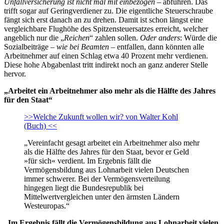
Unfallversicherung ist nicht mal mit einbezogen
– abführen. Das
trifft sogar auf Geringverdiener zu. Die eigentliche Steuerschraube
fängt sich erst danach an zu drehen. Damit ist schon längst eine
vergleichbare Flughöhe des Spitzensteuersatzes erreicht, welcher
angeblich nur die „
Reichen
“ zahlen sollen.
Oder anders
: Würde die
Sozialbeiträge –
wie bei Beamten
– entfallen, dann könnten alle
Arbeitnehmer auf einen Schlag etwa 40 Prozent mehr verdienen.
Diese hohe Abgabenlast tritt indirekt noch an ganz anderer Stelle
hervor.
„Arbeitet ein Arbeitnehmer also mehr als die Hälfte des Jahres
für den Staat“
>>Welche Zukunft wollen wir? von Walter Kohl
(Buch) <<
„Vereinfacht gesagt arbeitet ein Arbeitnehmer also mehr
als die Hälfte des Jahres für den Staat, bevor er Geld
»für sich« verdient. Im Ergebnis fällt die
Vermögensbildung aus Lohnarbeit vielen Deutschen
immer schwerer. Bei der Vermögensverteilung
hingegen liegt die Bundesrepublik bei
Mittelwertvergleichen unter den ärmsten Ländern
Westeuropas.“
„Im Ergebnis fällt die Vermögensbildung aus Lohnarbeit vielen