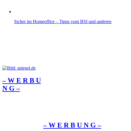
Sicher im Homeoffice – Tipps vom BSI und anderen
– W Ε R Β U
Ν G –
– W Ε R Β U Ν G –