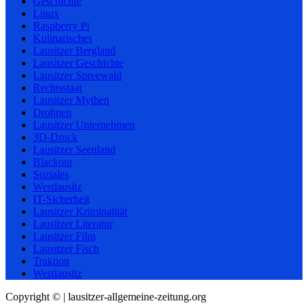
Geschichte
Linux
Raspberry Pi
Kulinarisches
Lausitzer Bergland
Lausitzer Geschichte
Lausitzer Spreewald
Rechtsstaat
Lausitzer Mythen
Drohnen
Lausitzer Unternehmen
3D-Druck
Lausitzer Seenland
Blackout
Soziales
Westlausitz
IT-Sicherheit
Lausitzer Kriminalität
Lausitzer Literatur
Lausitzer Film
Lausitzer Fisch
Traktion
Westlausitz
Copyright © | lausitzer-allgemeine-zeitung.org