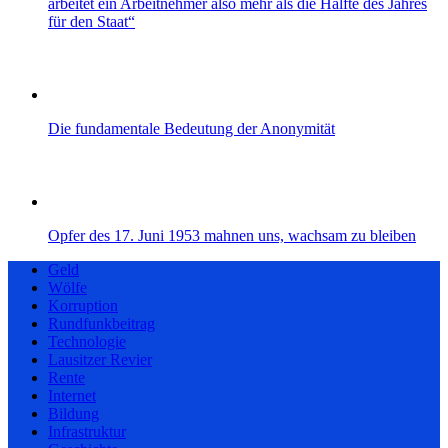
arbeitet ein Arbeitnehmer also mehr als die Hälfte des Jahres
für den Staat“
Die fundamentale Bedeutung der Anonymität
Opfer des 17. Juni 1953 mahnen uns, wachsam zu bleiben
Geld
Wölfe
Korruption
Rundfunkbeitrag
Technologie
Lausitzer Revier
Rente
Internet
Bildung
Infrastruktur