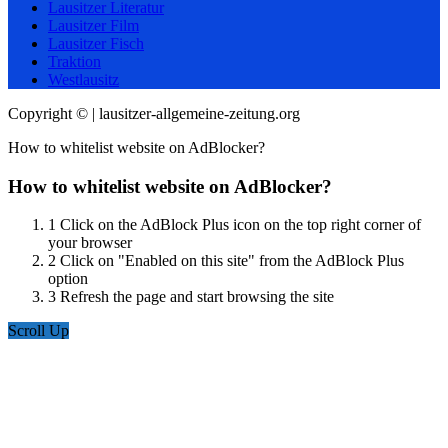
Lausitzer Literatur
Lausitzer Film
Lausitzer Fisch
Traktion
Westlausitz
Copyright © | lausitzer-allgemeine-zeitung.org
How to whitelist website on AdBlocker?
How to whitelist website on AdBlocker?
1
Click on the AdBlock Plus icon on the top right corner of
your browser
2
Click on "Enabled on this site" from the AdBlock Plus
option
3
Refresh the page and start browsing the site
Scroll Up