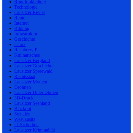
Rundfunkbeitrag
Technologie
Lausitzer Revier
Rente
Internet
Bildung
Infrastruktur
Geschichte
Linux
Raspberry Pi
Kulinarisches
Lausitzer Bergland
Lausitzer Geschichte
Lausitzer Spreewald
Rechtsstaat
Lausitzer Mythen
Drohnen
Lausitzer Unternehmen
3D-Druck
Lausitzer Seenland
Blackout
Soziales
Westlausitz
IT-Sicherheit
Lausitzer Kriminalität