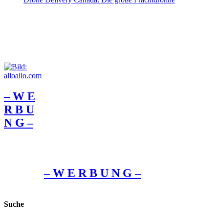
– W Ε
R Β U
Ν G –
– W Ε R Β U Ν G –
Suche