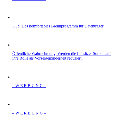
K3b: Das komfortables Brennprogramm für Datenträger
Öffentliche Wahrnehmung: Werden die Lausitzer Sorben auf
ihre Rolle als Vorzeigeminderheit reduziert?
– W Ε R Β U Ν G –
– W Ε R Β U Ν G –