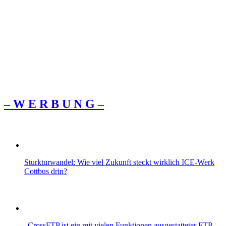
– W Ε R Β U Ν G –
Sturkturwandel: Wie viel Zukunft steckt wirklich ICE-Werk
Cottbus drin?
„CrossFTP ist ein mit vielen Funktionen ausgestatteter FTP-