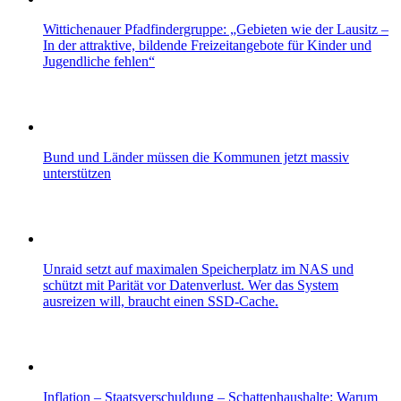
Wittichenauer Pfadfindergruppe: „Gebieten wie der Lausitz –
In der attraktive, bildende Freizeitangebote für Kinder und
Jugendliche fehlen“
Bund und Länder müssen die Kommunen jetzt massiv
unterstützen
Unraid setzt auf maximalen Speicherplatz im NAS und
schützt mit Parität vor Datenverlust. Wer das System
ausreizen will, braucht einen SSD-Cache.
Inflation – Staatsverschuldung – Schattenhaushalte: Warum