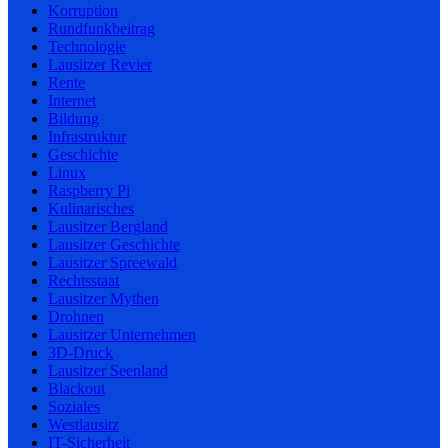
Korruption
Rundfunkbeitrag
Technologie
Lausitzer Revier
Rente
Internet
Bildung
Infrastruktur
Geschichte
Linux
Raspberry Pi
Kulinarisches
Lausitzer Bergland
Lausitzer Geschichte
Lausitzer Spreewald
Rechtsstaat
Lausitzer Mythen
Drohnen
Lausitzer Unternehmen
3D-Druck
Lausitzer Seenland
Blackout
Soziales
Westlausitz
IT-Sicherheit