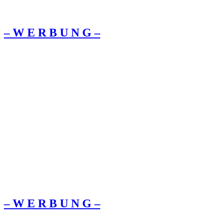
– W Ε R Β U Ν G –
– W Ε R Β U Ν G –