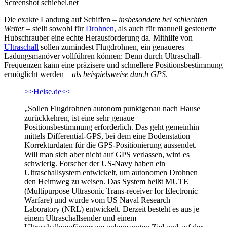
Screenshot schiebel.net
Die exakte Landung auf Schiffen –
insbesondere bei schlechten
Wetter
– stellt sowohl für
Drohnen
, als auch für manuell gesteuerte
Hubschrauber eine echte Herausforderung da. Mithilfe von
Ultraschall
sollen zumindest Flugdrohnen, ein genaueres
Ladungsmanöver vollführen können: Denn durch Ultraschall-
Frequenzen kann eine präzisere und schnellere Positionsbestimmung
ermöglicht werden –
als beispielsweise durch GPS
.
>>Heise.de<<
„Sollen Flugdrohnen autonom punktgenau nach Hause
zurückkehren, ist eine sehr genaue
Positionsbestimmung erforderlich. Das geht gemeinhin
mittels Differential-GPS, bei dem eine Bodenstation
Korrekturdaten für die GPS-Positionierung aussendet.
Will man sich aber nicht auf GPS verlassen, wird es
schwierig. Forscher der US-Navy haben ein
Ultraschallsystem entwickelt, um autonomen Drohnen
den Heimweg zu weisen. Das System heißt MUTE
(Multipurpose Ultrasonic Trans-receiver for Electronic
Warfare) und wurde vom US Naval Research
Laboratory (NRL) entwickelt. Derzeit besteht es aus je
einem Ultraschallsender und einem