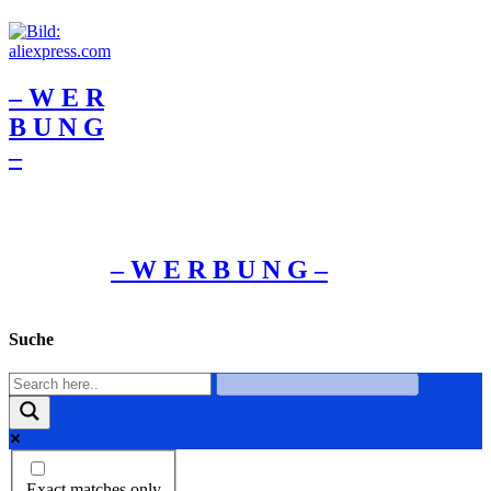
– W Ε R
Β U Ν G
–
– W Ε R Β U Ν G –
Suche
Exact matches only