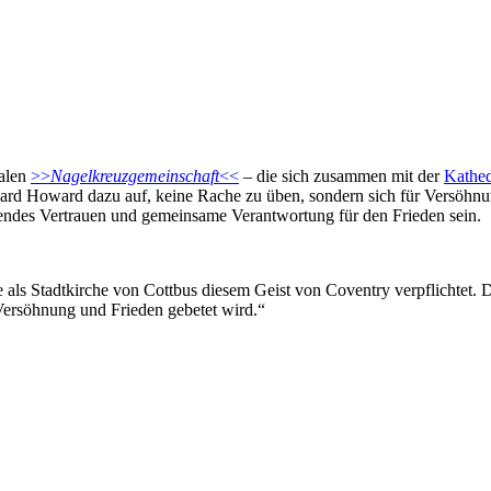
nalen
>>
Nagelkreuzgemeinschaft
<<
– die sich zusammen mit der
Kathed
rd Howard dazu auf, keine Rache zu üben, sondern sich für Versöhnung 
hsendes Vertrauen und gemeinsame Verantwortung für den Frieden sein.
 als Stadtkirche von Cottbus diesem Geist von Coventry verpflichtet. De
ersöhnung und Frieden gebetet wird.“