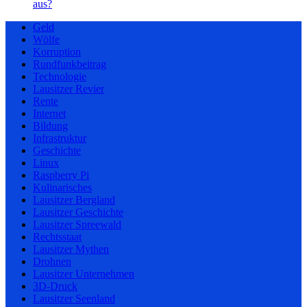
aus?
Geld
Wölfe
Korruption
Rundfunkbeitrag
Technologie
Lausitzer Revier
Rente
Internet
Bildung
Infrastruktur
Geschichte
Linux
Raspberry Pi
Kulinarisches
Lausitzer Bergland
Lausitzer Geschichte
Lausitzer Spreewald
Rechtsstaat
Lausitzer Mythen
Drohnen
Lausitzer Unternehmen
3D-Druck
Lausitzer Seenland