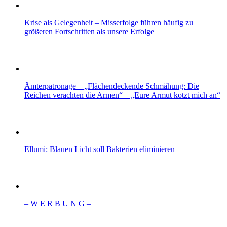
Krise als Gelegenheit – Misserfolge führen häufig zu
größeren Fortschritten als unsere Erfolge
Ämterpatronage – „Flächendeckende Schmähung: Die
Reichen verachten die Armen“ – „Eure Armut kotzt mich an“
Ellumi: Blauen Licht soll Bakterien eliminieren
– W Ε R Β U Ν G –