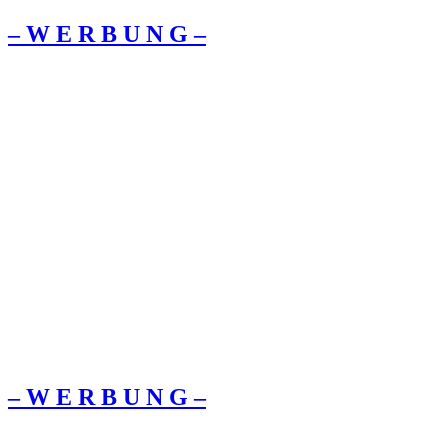
– W Ε R Β U Ν G –
– W Ε R Β U Ν G –