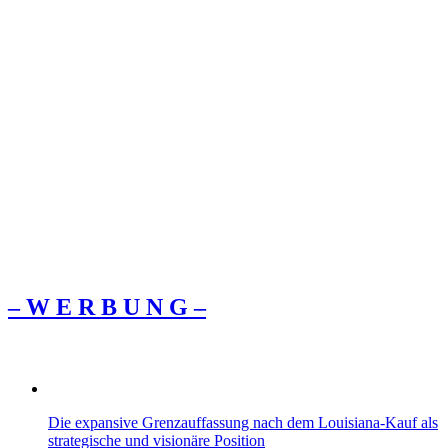
– W Ε R Β U Ν G –
Die expansive Grenzauffassung nach dem Louisiana‑Kauf als
strategische und visionäre Position