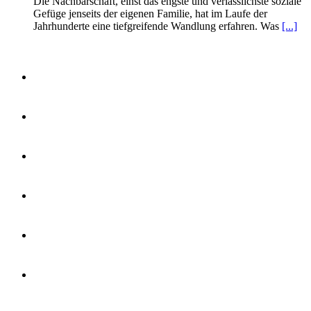
Die Nachbarschaft, einst das engste und verlässlichste soziale
Gefüge jenseits der eigenen Familie, hat im Laufe der
Jahrhunderte eine tiefgreifende Wandlung erfahren. Was
[...]