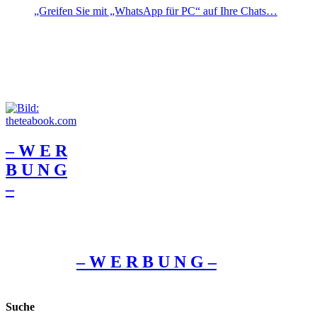
„Greifen Sie mit „WhatsApp für PC“ auf Ihre Chats…
– W Ε R
Β U Ν G
–
– W Ε R Β U Ν G –
Suche