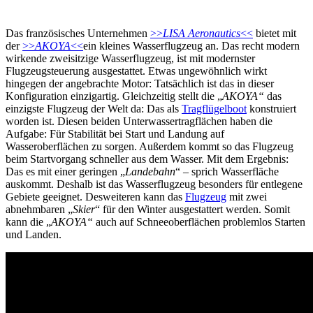
Das französisches Unternehmen
>>
LISA Aeronautics
<<
bietet mit
der
>>
AKOYA
<<
ein kleines Wasserflugzeug an. Das recht modern
wirkende zweisitzige Wasserflugzeug, ist mit modernster
Flugzeugsteuerung ausgestattet. Etwas ungewöhnlich wirkt
hingegen der angebrachte Motor: Tatsächlich ist das in dieser
Konfiguration einzigartig. Gleichzeitig stellt die „
AKOYA“
das
einzigste Flugzeug der Welt da: Das als
Tragflügelboot
konstruiert
worden ist. Diesen beiden Unterwassertragflächen haben die
Aufgabe: Für Stabilität bei Start und Landung auf
Wasseroberflächen zu sorgen. Außerdem kommt so das Flugzeug
beim Startvorgang schneller aus dem Wasser. Mit dem Ergebnis:
Das es mit einer geringen „
Landebahn
“ – sprich Wasserfläche
auskommt. Deshalb ist das Wasserflugzeug besonders für entlegene
Gebiete geeignet. Desweiteren kann das
Flugzeug
mit zwei
abnehmbaren „
Skier
“ für den Winter ausgestattert werden. Somit
kann die „
AKOYA“
auch auf Schneeoberflächen problemlos Starten
und Landen.