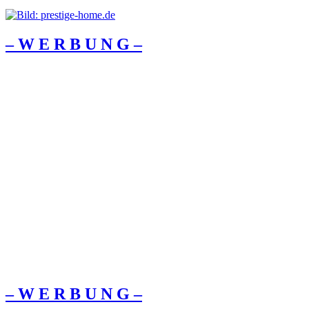
– W Ε R Β U Ν G –
– W Ε R Β U Ν G –