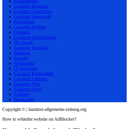
Kulinarisches
Lausitzer Bergland
Lausitzer Geschichte
Lausitzer Spreewald
Rechtsstaat
Lausitzer Mythen
Drohnen
Lausitzer Unternehmen
3D-Druck
Lausitzer Seenland
Blackout
Soziales
Westlausitz
IT-Sicherheit
Lausitzer Kriminalität
Lausitzer Literatur
Lausitzer Film
Lausitzer Fisch
Traktion
Westlausitz
Copyright © | lausitzer-allgemeine-zeitung.org
How to whitelist website on AdBlocker?