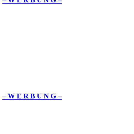
– W Ε R Β U Ν G –
– W Ε R Β U Ν G –