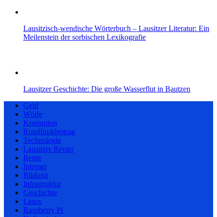
Lausitzisch‑wendische Wörterbuch – Lausitzer Literatur: Ein
Meilenstein der sorbischen Lexikografie
Lausitzer Geschichte: Die große Wasserflut in Bautzen
Geld
Wölfe
Korruption
Rundfunkbeitrag
Technologie
Lausitzer Revier
Rente
Internet
Bildung
Infrastruktur
Geschichte
Linux
Raspberry Pi