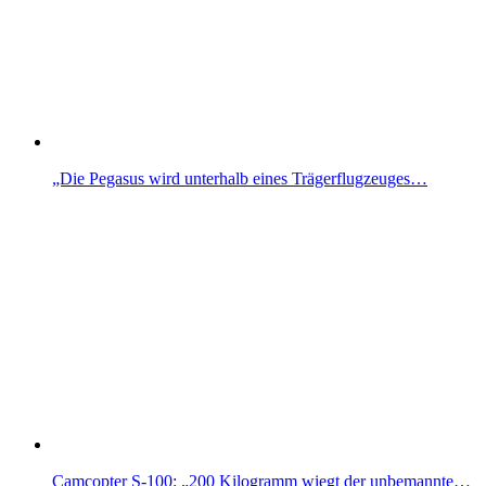
„Die Pegasus wird unterhalb eines Trägerflugzeuges…
Camcopter S-100: „200 Kilogramm wiegt der unbemannte…