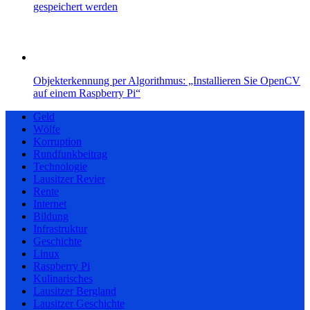
gespeichert werden
Objekterkennung per Algorithmus: „Installieren Sie OpenCV
auf einem Raspberry Pi“
Geld
Wölfe
Korruption
Rundfunkbeitrag
Technologie
Lausitzer Revier
Rente
Internet
Bildung
Infrastruktur
Geschichte
Linux
Raspberry Pi
Kulinarisches
Lausitzer Bergland
Lausitzer Geschichte