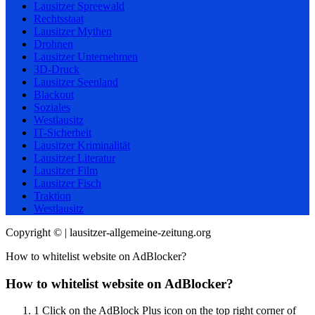
Lausitzer Spreewald
Rechtsstaat
Lausitzer Mythen
Drohnen
Lausitzer Unternehmen
3D-Druck
Lausitzer Seenland
Blackout
Soziales
Westlausitz
IT-Sicherheit
Lausitzer Kriminalität
Lausitzer Literatur
Lausitzer Film
Lausitzer Fisch
Traktion
Westlausitz
Copyright © | lausitzer-allgemeine-zeitung.org
How to whitelist website on AdBlocker?
How to whitelist website on AdBlocker?
1
Click on the AdBlock Plus icon on the top right corner of