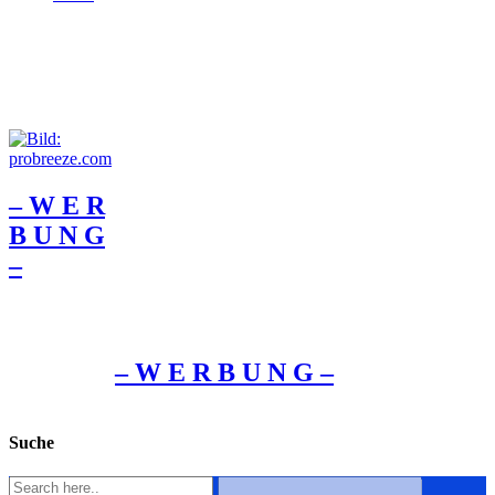
– W Ε R
Β U Ν G
–
– W Ε R Β U Ν G –
Suche