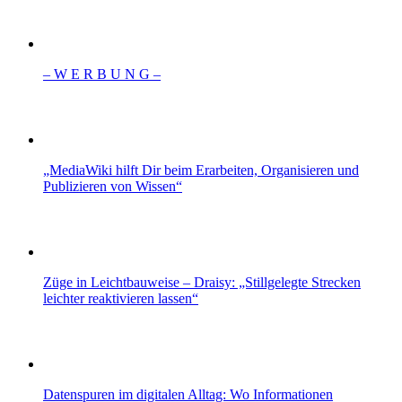
– W Ε R Β U Ν G –
„MediaWiki hilft Dir beim Erarbeiten, Organisieren und
Publizieren von Wissen“
Züge in Leichtbauweise – Draisy: „Stillgelegte Strecken
leichter reaktivieren lassen“
Datenspuren im digitalen Alltag: Wo Informationen