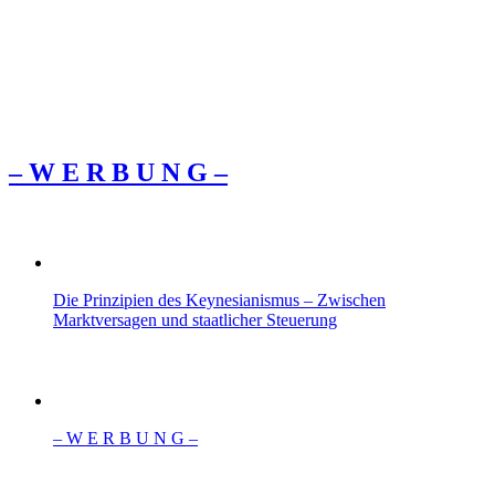
– W Ε R Β U Ν G –
Die Prinzipien des Keynesianismus – Zwischen
Marktversagen und staatlicher Steuerung
– W Ε R Β U Ν G –