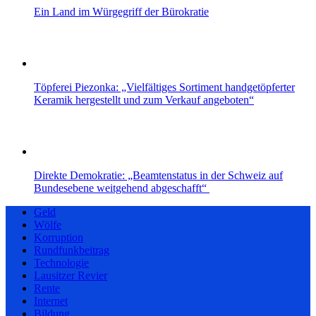
Ein Land im Würgegriff der Bürokratie
Töpferei Piezonka: „Vielfältiges Sortiment handgetöpferter
Keramik hergestellt und zum Verkauf angeboten“
Direkte Demokratie: „Beamtenstatus in der Schweiz auf
Bundesebene weitgehend abgeschafft“
Geld
Wölfe
Korruption
Rundfunkbeitrag
Technologie
Lausitzer Revier
Rente
Internet
Bildung