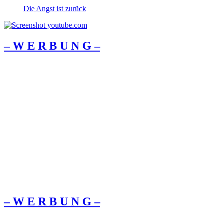
Die Angst ist zurück
– W Ε R Β U Ν G –
– W Ε R Β U Ν G –