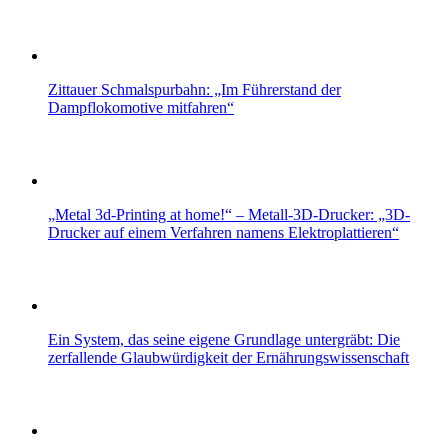
Zittauer Schmalspurbahn: „Im Führerstand der
Dampflokomotive mitfahren“
„Metal 3d-Printing at home!“ – Metall-3D-Drucker: „3D-
Drucker auf einem Verfahren namens Elektroplattieren“
Ein System, das seine eigene Grundlage untergräbt: Die
zerfallende Glaubwürdigkeit der Ernährungswissenschaft