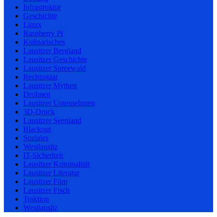
Infrastruktur
Geschichte
Linux
Raspberry Pi
Kulinarisches
Lausitzer Bergland
Lausitzer Geschichte
Lausitzer Spreewald
Rechtsstaat
Lausitzer Mythen
Drohnen
Lausitzer Unternehmen
3D-Druck
Lausitzer Seenland
Blackout
Soziales
Westlausitz
IT-Sicherheit
Lausitzer Kriminalität
Lausitzer Literatur
Lausitzer Film
Lausitzer Fisch
Traktion
Westlausitz