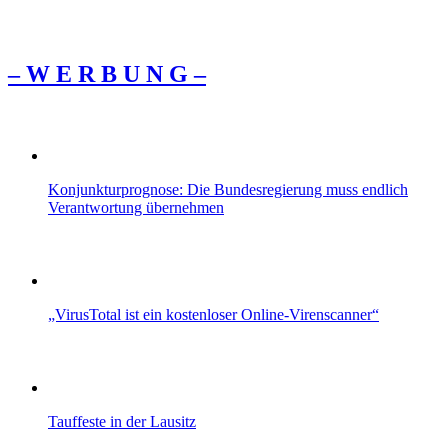
– W Ε R Β U Ν G –
Konjunkturprognose: Die Bundesregierung muss endlich
Verantwortung übernehmen
„VirusTotal ist ein kostenloser Online-Virenscanner“
Tauffeste in der Lausitz