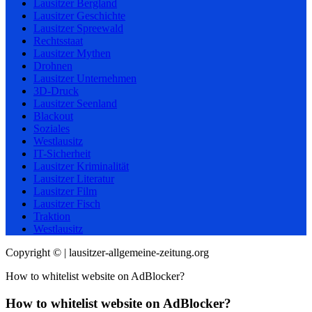
Lausitzer Bergland
Lausitzer Geschichte
Lausitzer Spreewald
Rechtsstaat
Lausitzer Mythen
Drohnen
Lausitzer Unternehmen
3D-Druck
Lausitzer Seenland
Blackout
Soziales
Westlausitz
IT-Sicherheit
Lausitzer Kriminalität
Lausitzer Literatur
Lausitzer Film
Lausitzer Fisch
Traktion
Westlausitz
Copyright © | lausitzer-allgemeine-zeitung.org
How to whitelist website on AdBlocker?
How to whitelist website on AdBlocker?