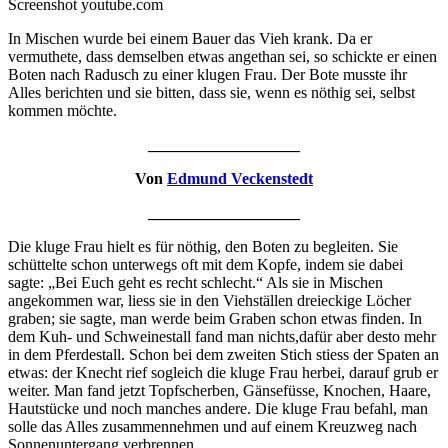
Screenshot youtube.com
In Mischen wurde bei einem Bauer das Vieh krank. Da er
vermuthete, dass demselben etwas angethan sei, so schickte er einen
Boten nach Radusch zu einer klugen Frau. Der Bote musste ihr
Alles berichten und sie bitten, dass sie, wenn es nöthig sei, selbst
kommen möchte.
___________________
Von
Edmund Veckenstedt
___________________
Die kluge Frau hielt es für nöthig, den Boten zu begleiten. Sie
schüttelte schon unterwegs oft mit dem Kopfe, indem sie dabei
sagte: „Bei Euch geht es recht schlecht.“ Als sie in Mischen
angekommen war, liess sie in den Viehställen dreieckige Löcher
graben; sie sagte, man werde beim Graben schon etwas finden. In
dem Kuh- und Schweinestall fand man nichts,dafür aber desto mehr
in dem Pferdestall. Schon bei dem zweiten Stich stiess der Spaten an
etwas: der Knecht rief sogleich die kluge Frau herbei, darauf grub er
weiter. Man fand jetzt Topfscherben, Gänsefüsse, Knochen, Haare,
Hautstücke und noch manches andere. Die kluge Frau befahl, man
solle das Alles zusammennehmen und auf einem Kreuzweg nach
Sonnenuntergang verbrennen.