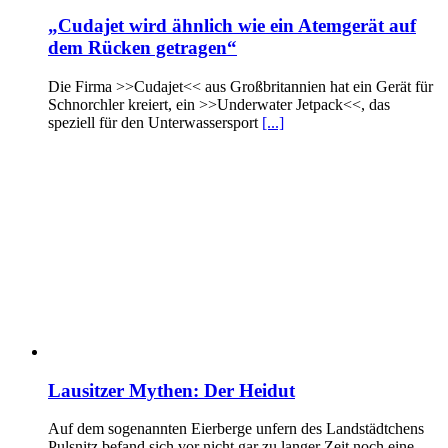
„Cudajet wird ähnlich wie ein Atemgerät auf
dem Rücken getragen“
Die Firma >>Cudajet<< aus Großbritannien hat ein Gerät für
Schnorchler kreiert, ein >>Underwater Jetpack<<, das
speziell für den Unterwassersport
[...]
Lausitzer Mythen: Der Heidut
Auf dem sogenannten Eierberge unfern des Landstädtchens
Pulsnitz befand sich vor nicht gar zu langer Zeit noch eine