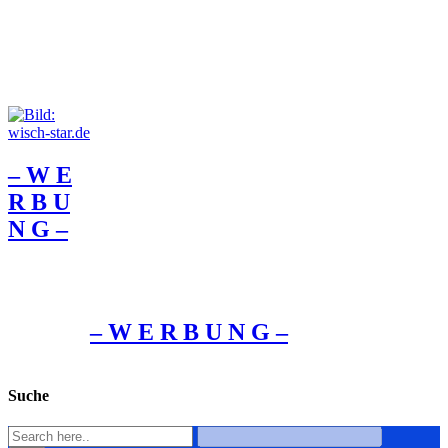
– W Ε
R Β U
Ν G –
– W Ε R Β U Ν G –
Suche