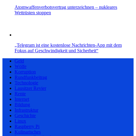
Atomwaffenverbotsvertrag unterzeichnen – nukleares
Wettrüsten stoppen
„Telegram ist eine kostenlose Nachrichten-App mit dem
Fokus auf Geschwindigkeit und Sicherheit“
Geld
Wölfe
Korruption
Rundfunkbeitrag
Technologie
Lausitzer Revier
Rente
Internet
Bildung
Infrastruktur
Geschichte
Linux
Raspberry Pi
Kulinarisches