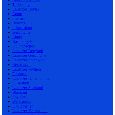
Technologie
Lausitzer Revier
Rente
Internet
Bildung
Infrastruktur
Geschichte
Linux
Raspberry Pi
Kulinarisches
Lausitzer Bergland
Lausitzer Geschichte
Lausitzer Spreewald
Rechtsstaat
Lausitzer Mythen
Drohnen
Lausitzer Unternehmen
3D-Druck
Lausitzer Seenland
Blackout
Soziales
Westlausitz
IT-Sicherheit
Lausitzer Kriminalität