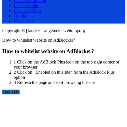
Lausitzer Literatur
Lausitzer Film
Lausitzer Fisch
Traktion
Westlausitz
Copyright © | lausitzer-allgemeine-zeitung.org
How to whitelist website on AdBlocker?
How to whitelist website on AdBlocker?
1
Click on the AdBlock Plus icon on the top right corner of
your browser
2
Click on "Enabled on this site" from the AdBlock Plus
option
3
Refresh the page and start browsing the site
Scroll Up