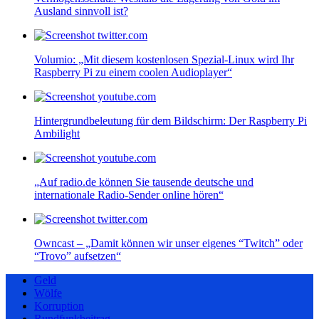
Ausland sinnvoll ist?
Volumio: „Mit diesem kostenlosen Spezial-Linux wird Ihr
Raspberry Pi zu einem coolen Audioplayer“
Hintergrundbeleutung für dem Bildschirm: Der Raspberry Pi
Ambilight
„Auf radio.de können Sie tausende deutsche und
internationale Radio-Sender online hören“
Owncast – „Damit können wir unser eigenes “Twitch” oder
“Trovo” aufsetzen“
Geld
Wölfe
Korruption
Rundfunkbeitrag