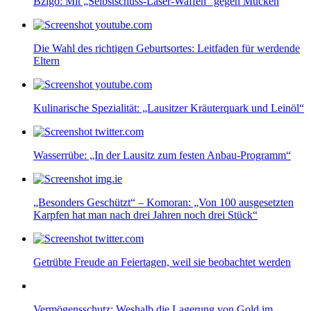
Bzigo: Mit „Selbstschuss-Laser-Waffen“ gegen Mücken
Die Wahl des richtigen Geburtsortes: Leitfaden für werdende
Eltern
Kulinarische Spezialität: „Lausitzer Kräuterquark und Leinöl“
Wasserrübe: „In der Lausitz zum festen Anbau-Programm“
„Besonders Geschützt“ – Komoran: „Von 100 ausgesetzten
Karpfen hat man nach drei Jahren noch drei Stück“
Getrübte Freude an Feiertagen, weil sie beobachtet werden
Vermögensschutz: Weshalb die Lagerung von Gold im