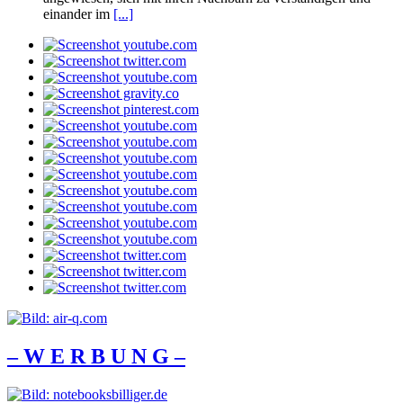
einander im
[...]
– W Ε R Β U Ν G –