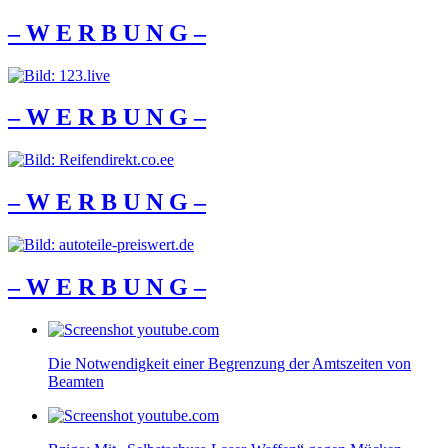
– W Ε R Β U Ν G –
– W Ε R Β U Ν G –
– W Ε R Β U Ν G –
– W Ε R Β U Ν G –
Die Notwendigkeit einer Begrenzung der Amtszeiten von
Beamten