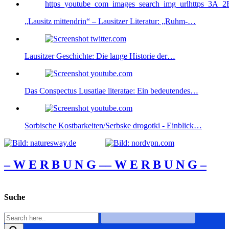
„Lausitz mittendrin“ – Lausitzer Literatur: „Ruhm-…
Lausitzer Geschichte: Die lange Historie der…
Das Conspectus Lusatiae literatae: Ein bedeutendes…
Sorbische Kostbarkeiten/Serbske drogotki - Einblick…
– W Ε R Β U Ν G –
– W Ε R Β U Ν G –
Suche