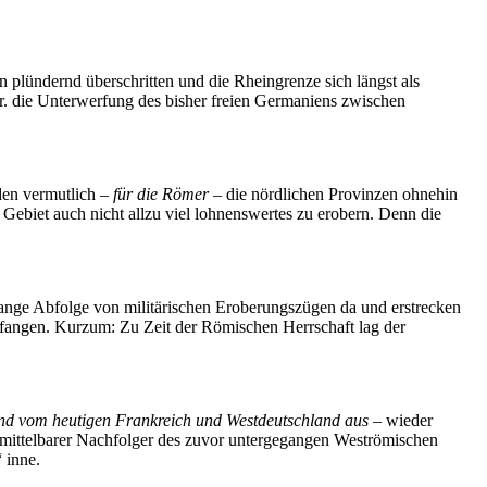
plündernd überschritten und die Rheingrenze sich längst als
hr. die Unterwerfung des bisher freien Germaniens zwischen
nden vermutlich –
für die Römer
– die nördlichen Provinzen ohnehin
biet auch nicht allzu viel lohnenswertes zu erobern. Denn die
ange Abfolge von militärischen Eroberungszügen da und erstrecken
ufangen. Kurzum: Zu Zeit der Römischen Herrschaft lag der
nd vom heutigen Frankreich und Westdeutschland aus
– wieder
 unmittelbarer Nachfolger des zuvor untergegangen Weströmischen
“ inne.