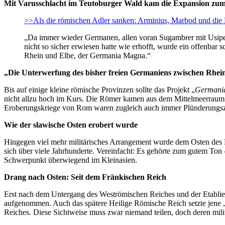
Mit Varusschlacht im Teutoburger Wald kam die Expansion zum
>>Als die römischen Adler sanken: Arminius, Marbod und di
„Da immer wieder Germanen, allen voran Sugambrer mit Usipete
nicht so sicher erwiesen hatte wie erhofft, wurde ein offenba
Rhein und Elbe, der Germania Magna.“
„Die Unterwerfung des bisher freien Germaniens zwischen Rhe
Bis auf einige kleine römische Provinzen sollte das Projekt „
Germani
nicht allzu hoch im Kurs. Die Römer kamen aus dem Mittelmeerraum 
Eroberungskriege von Rom waren zugleich auch immer Plünderungs
Wie der slawische Osten erobert wurde
Hingegen viel mehr militärisches Arrangement wurde dem Osten des R
sich über viele Jahrhunderte. Vereinfacht: Es gehörte zum gutem Ton
Schwerpunkt überwiegend im Kleinasien.
Drang nach Osten: Seit dem Fränkischen Reich
Erst nach dem Untergang des Weströmischen Reiches und der Etabli
aufgenommen. Auch das spätere Heilige Römische Reich setzte jene 
Reiches. Diese Sichtweise muss zwar niemand teilen, doch deren mil