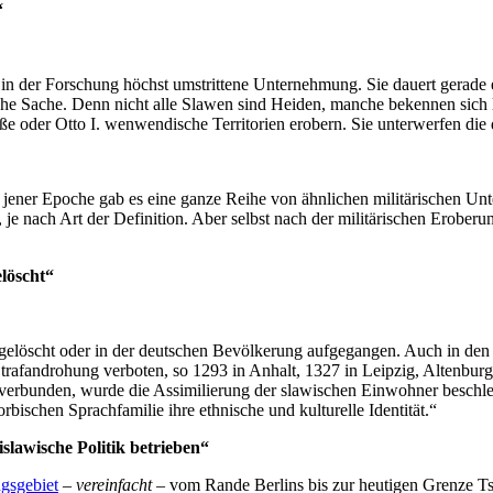
“
in der Forschung höchst umstrittene Unternehmung. Sie dauert gerade 
tliche Sache. Denn nicht alle Slawen sind Heiden, manche bekennen sich 
e oder Otto I. wenwendische Territorien erobern. Sie unterwerfen die
jener Epoche gab es eine ganze Reihe von ähnlichen militärischen Un
us, je nach Art der Definition. Aber selbst nach der militärischen Erob
löscht“
elöscht oder in der deutschen Bevölkerung aufgegangen. Auch in den S
r Strafandrohung verboten, so 1293 in Anhalt, 1327 in Leipzig, Alten
e verbunden, wurde die Assimilierung der slawischen Einwohner beschl
rbischen Sprachfamilie ihre ethnische und kulturelle Identität.“
slawische Politik betrieben“
gsgebiet
–
vereinfacht
– vom Rande Berlins bis zur heutigen Grenze Ts