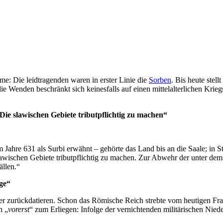
: Die leidtragenden waren in erster Linie die
Sorben
. Bis heute ste
e Wenden beschränkt sich keinesfalls auf einen mittelalterlichen Krieg
Die slawischen Gebiete tributpflichtig zu machen“
ahre 631 als Surbi erwähnt – gehörte das Land bis an die Saale; in S
lawischen Gebiete tributpflichtig zu machen. Zur Abwehr der unter de
llen.“
ge“
ter zurückdatieren. Schon das Römische Reich strebte vom heutigen Fr
n „
vorerst
“ zum Erliegen: Infolge der vernichtenden militärischen Nied