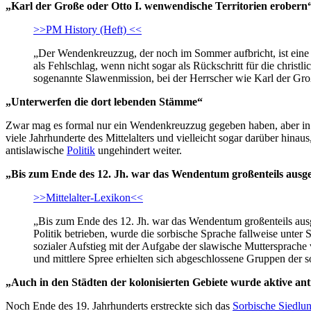
„Karl der Große oder Otto I. wenwendische Territorien erobern
>>PM History (Heft) <<
„Der Wendenkreuzzug, der noch im Sommer aufbricht, ist eine 
als Fehlschlag, wenn nicht sogar als Rückschritt für die chris
sogenannte Slawenmission, bei der Herrscher wie Karl der Groß
„Unterwerfen die dort lebenden Stämme“
Zwar mag es formal nur ein Wendenkreuzzug gegeben haben, aber in 
viele Jahrhunderte des Mittelalters und vielleicht sogar darüber hina
antislawische
Politik
ungehindert weiter.
„Bis zum Ende des 12. Jh. war das Wendentum großenteils ausge
>>Mittelalter-Lexikon<<
„Bis zum Ende des 12. Jh. war das Wendentum großenteils ausg
Politik betrieben, wurde die sorbische Sprache fallweise unte
sozialer Aufstieg mit der Aufgabe der slawische Muttersprach
und mittlere Spree erhielten sich abgeschlossene Gruppen der so
„Auch in den Städten der kolonisierten Gebiete wurde aktive anti
Noch Ende des 19. Jahrhunderts erstreckte sich das
Sorbische Siedlun