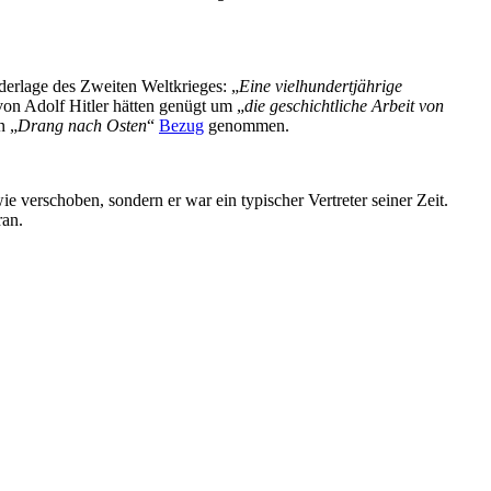
derlage des Zweiten Weltkrieges: „
Eine vielhundertjährige
von Adolf Hitler hätten genügt um „
die geschichtliche Arbeit von
n „
Drang nach Osten
“
Bezug
genommen.
wie verschoben, sondern er war ein typischer Vertreter seiner Zeit.
ran.