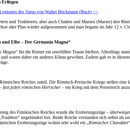
 Erliegen
e Legionen des Varus von Walter Böckmann (Buch) <<
rn und Tenkterern, aber auch Chatten und Marsen (Marser) den Rhein 
r schon alter Plan wieder aufgenommen und man begann im Jahr 12 v. C
in und Elbe – Der Germania Magna“
a Magna
“ für die Römer ein unerfüllter Traum bleiben. Allerdings sta
und waren daher ein anderes Klima gewöhnt. Zudem gab es in diesem Ge
züge.
ömischen Reiches zuteil. Die Römisch-Persische Kriege stellen eine l
 –
fast jeden römischen Herrscher
– ein Krieg mit dem Perserreich anz
erung des Fränkischen Reiches wurde die Eroberungszüge –
überwiege
„
Tradition
“ ungehindert fort. Beide Reiche verstanden sich selbst als
itärischen Eroberungszüge wohnt sehr wohl ein „
Römischer Charakter