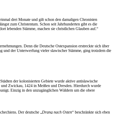
einmal drei Monate und gilt schon den damaligen Chronisten
längst zum Christentum. Schon seit Jahrhunderten gibt es die
 dort lebenden Stämme, machen sie christlichen Glauben auf.“
ternehmungen. Denn die Deutsche Ostexpansion erstreckte sich über
erung und der Unterwerfung vieler slawischer Stämme, ging trotzdem die
tädten der kolonisierten Gebiete wurde aktive antislawische
burg und Zwickau, 1424 in Meißen und Dresden. Hierdurch wurde
eunigt. Einzig in den unzugänglichen Wäldern um die obere
chechiens. Der deutsche „
Drang nach Osten
“ beschränkte sich eben