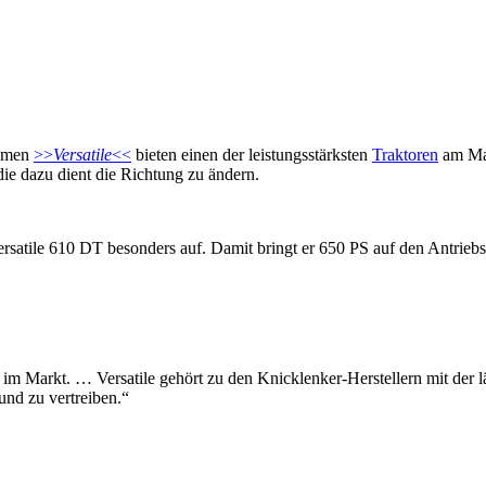
ehmen
>>
Versatile
<<
bieten einen der leistungsstärksten
Traktoren
am Mar
 die dazu dient die Richtung zu ändern.
 Versatile 610 DT besonders auf. Damit bringt er 650 PS auf den Antrieb
 im Markt. … Versatile gehört zu den Knicklenker-Herstellern mit der l
und zu vertreiben.“