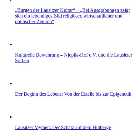
„Burgen der Lausitzer Kultur“ – „Bei Ausgrabungen zeigt
sich ein lebendiges Bild religiöser, wirtschaftlicher und
politischer Zentren“
Kulturelle Bewahrung – Njepila‑Hof e.V. und die Lausitzer
Sorben
Der Beginn des Lebens: Von der Eizelle bis zur Epigenetik
Lausitzer Mythen: Der Schatz auf dem Hutberge