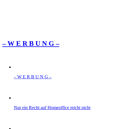
– W Ε R Β U Ν G –
– W Ε R Β U Ν G –
Nur ein Recht auf Homeoffice reicht nicht