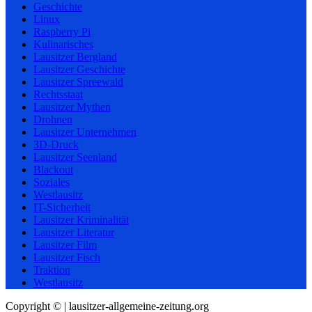
Geschichte
Linux
Raspberry Pi
Kulinarisches
Lausitzer Bergland
Lausitzer Geschichte
Lausitzer Spreewald
Rechtsstaat
Lausitzer Mythen
Drohnen
Lausitzer Unternehmen
3D-Druck
Lausitzer Seenland
Blackout
Soziales
Westlausitz
IT-Sicherheit
Lausitzer Kriminalität
Lausitzer Literatur
Lausitzer Film
Lausitzer Fisch
Traktion
Westlausitz
Copyright © | lausitzer-allgemeine-zeitung.org