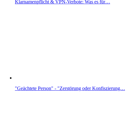
Klarnamenpflicht & VPN-Verbote: Was es für…
"Geächtete Person" - "Zerstörung oder Konfiszierung…