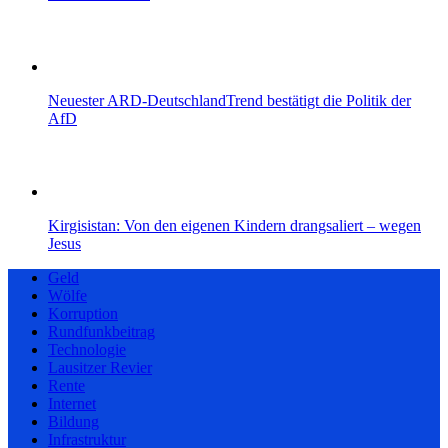
Neuester ARD-DeutschlandTrend bestätigt die Politik der
AfD
Kirgisistan: Von den eigenen Kindern drangsaliert – wegen
Jesus
Geld
Wölfe
Korruption
Rundfunkbeitrag
Technologie
Lausitzer Revier
Rente
Internet
Bildung
Infrastruktur