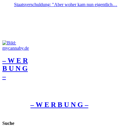
Staatsverschuldung: "Aber woher kam nun eigentlich…
– W Ε R
Β U Ν G
–
– W Ε R Β U Ν G –
Suche