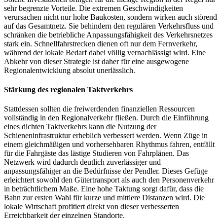
sehr begrenzte Vorteile. Die extremen Geschwindigkeiten
verursachen nicht nur hohe Baukosten, sondern wirken auch störend
auf das Gesamtnetz. Sie behindern den regulären Verkehrsfluss und
schränken die betriebliche Anpassungsfähigkeit des Verkehrsnetzes
stark ein. Schnellfahrstrecken dienen oft nur dem Fernverkehr,
während der lokale Bedarf dabei völlig vernachlässigt wird. Eine
Abkehr von dieser Strategie ist daher für eine ausgewogene
Regionalentwicklung absolut unerlässlich.
Stärkung des regionalen Taktverkehrs
Stattdessen sollten die freiwerdenden finanziellen Ressourcen
vollständig in den Regionalverkehr fließen. Durch die Einführung
eines dichten Taktverkehrs kann die Nutzung der
Schieneninfrastruktur erheblich verbessert werden. Wenn Züge in
einem gleichmäßigen und vorhersehbaren Rhythmus fahren, entfällt
für die Fahrgäste das lästige Studieren von Fahrplänen. Das
Netzwerk wird dadurch deutlich zuverlässiger und
anpassungsfähiger an die Bedürfnisse der Pendler. Dieses Gefüge
erleichtert sowohl den Gütertransport als auch den Personenverkehr
in beträchtlichem Maße. Eine hohe Taktung sorgt dafür, dass die
Bahn zur ersten Wahl für kurze und mittlere Distanzen wird. Die
lokale Wirtschaft profitiert direkt von dieser verbesserten
Erreichbarkeit der einzelnen Standorte.