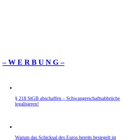
– W Ε R Β U Ν G –
§ 218 StGB abschaffen – Schwangerschaftsabbrüche
legalisieren!
Warum das Schicksal des Euros bereits besiegelt ist