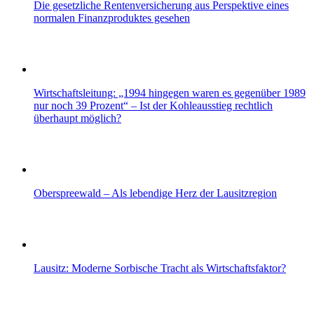
Die gesetzliche Rentenversicherung aus Perspektive eines
normalen Finanzproduktes gesehen
Wirtschaftsleitung: „1994 hingegen waren es gegenüber 1989
nur noch 39 Prozent“ – Ist der Kohleausstieg rechtlich
überhaupt möglich?
Oberspreewald – Als lebendige Herz der Lausitzregion
Lausitz: Moderne Sorbische Tracht als Wirtschaftsfaktor?