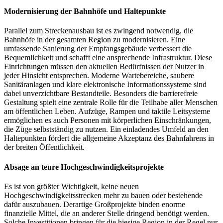
Modernisierung der Bahnhöfe und Haltepunkte
Parallel zum Streckenausbau ist es zwingend notwendig, die
Bahnhöfe in der gesamten Region zu modernisieren. Eine
umfassende Sanierung der Empfangsgebäude verbessert die
Bequemlichkeit und schafft eine ansprechende Infrastruktur. Diese
Einrichtungen müssen den aktuellen Bedürfnissen der Nutzer in
jeder Hinsicht entsprechen. Moderne Wartebereiche, saubere
Sanitäranlagen und klare elektronische Informationssysteme sind
dabei unverzichtbare Bestandteile. Besonders die barrierefreie
Gestaltung spielt eine zentrale Rolle für die Teilhabe aller Menschen
am öffentlichen Leben. Aufzüge, Rampen und taktile Leitsysteme
ermöglichen es auch Personen mit körperlichen Einschränkungen,
die Züge selbstständig zu nutzen. Ein einladendes Umfeld an den
Haltepunkten fördert die allgemeine Akzeptanz des Bahnfahrens in
der breiten Öffentlichkeit.
Absage an teure Hochgeschwindigkeitsprojekte
Es ist von größter Wichtigkeit, keine neuen
Hochgeschwindigkeitsstrecken mehr zu bauen oder bestehende
dafür auszubauen. Derartige Großprojekte binden enorme
finanzielle Mittel, die an anderer Stelle dringend benötigt werden.
Solche Investitionen bringen für die hiesige Region in der Regel nur