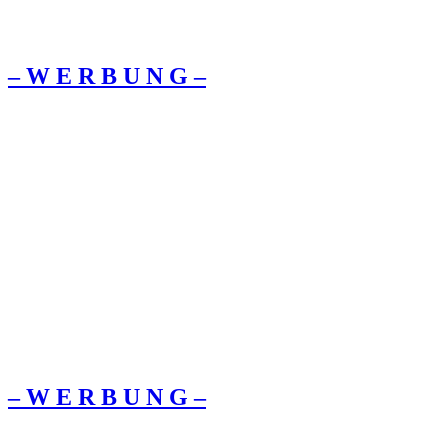
– W Ε R Β U Ν G –
– W Ε R Β U Ν G –