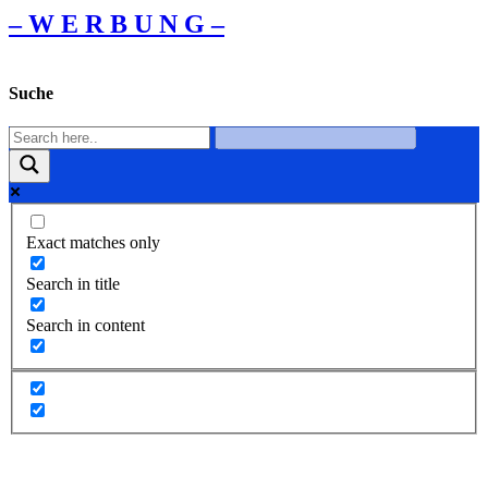
– W Ε R Β U Ν G –
Suche
Exact matches only
Search in title
Search in content