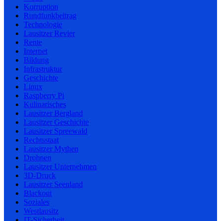
Korruption
Rundfunkbeitrag
Technologie
Lausitzer Revier
Rente
Internet
Bildung
Infrastruktur
Geschichte
Linux
Raspberry Pi
Kulinarisches
Lausitzer Bergland
Lausitzer Geschichte
Lausitzer Spreewald
Rechtsstaat
Lausitzer Mythen
Drohnen
Lausitzer Unternehmen
3D-Druck
Lausitzer Seenland
Blackout
Soziales
Westlausitz
IT-Sicherheit