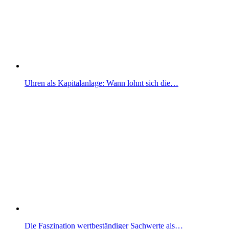
Uhren als Kapitalanlage: Wann lohnt sich die…
Die Faszination wertbeständiger Sachwerte als…