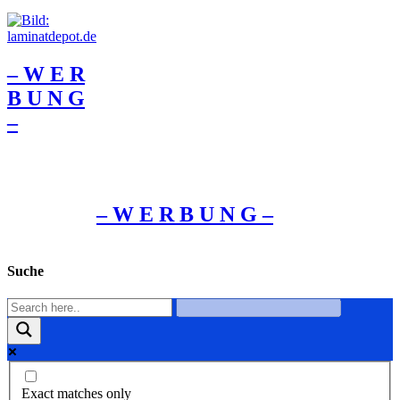
– W Ε R
Β U Ν G
–
– W Ε R Β U Ν G –
Suche
Exact matches only