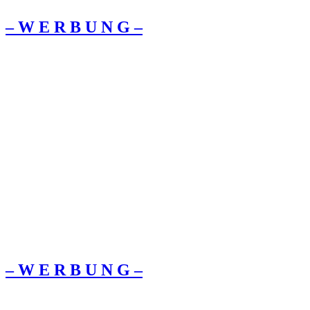
– W Ε R Β U Ν G –
– W Ε R Β U Ν G –