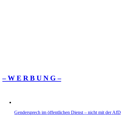
– W Ε R Β U Ν G –
Gendersprech im öffentlichen Dienst – nicht mit der AfD