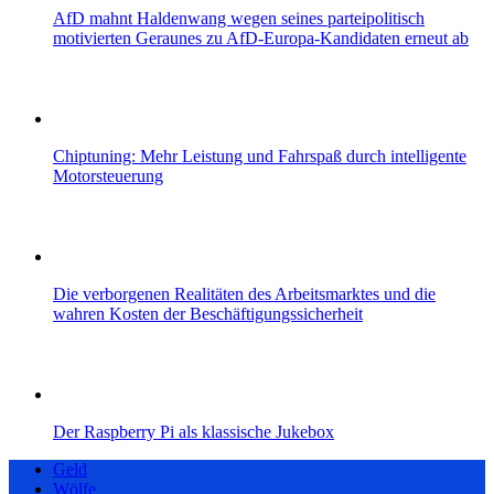
AfD mahnt Haldenwang wegen seines parteipolitisch
motivierten Geraunes zu AfD-Europa-Kandidaten erneut ab
Chiptuning: Mehr Leistung und Fahrspaß durch intelligente
Motorsteuerung
Die verborgenen Realitäten des Arbeitsmarktes und die
wahren Kosten der Beschäftigungssicherheit
Der Raspberry Pi als klassische Jukebox
Geld
Wölfe