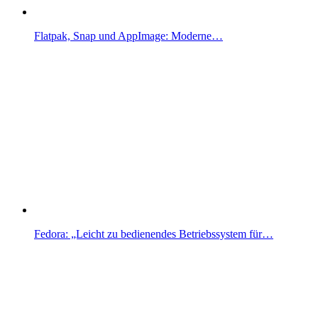
Flatpak, Snap und AppImage: Moderne…
Fedora: „Leicht zu bedienendes Betriebssystem für…