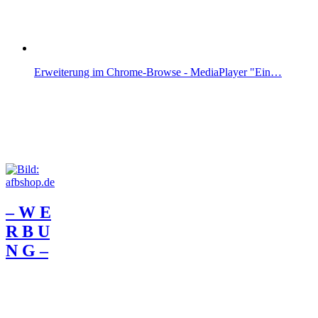
Erweiterung im Chrome-Browse - MediaPlayer "Ein…
– W Ε
R Β U
Ν G –