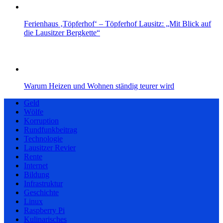
Ferienhaus ‚Töpferhof‘ – Töpferhof Lausitz: „Mit Blick auf
die Lausitzer Bergkette“
Warum Heizen und Wohnen ständig teurer wird
Geld
Wölfe
Korruption
Rundfunkbeitrag
Technologie
Lausitzer Revier
Rente
Internet
Bildung
Infrastruktur
Geschichte
Linux
Raspberry Pi
Kulinarisches