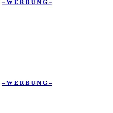
– W Ε R Β U Ν G –
– W Ε R Β U Ν G –