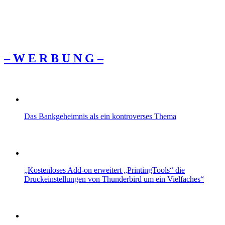
– W Ε R Β U Ν G –
Das Bankgeheimnis als ein kontroverses Thema
„Kostenloses Add-on erweitert „PrintingTools“ die
Druckeinstellungen von Thunderbird um ein Vielfaches“