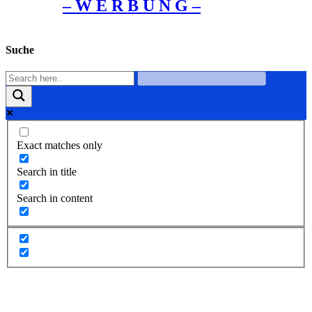
– W Ε R Β U Ν G –
Suche
Exact matches only
Search in title
Search in content