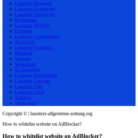
Lausitzer Bergland
Lausitzer Geschichte
Lausitzer Spreewald
Rechtsstaat
Lausitzer Mythen
Drohnen
Lausitzer Unternehmen
3D-Druck
Lausitzer Seenland
Blackout
Soziales
Westlausitz
IT-Sicherheit
Lausitzer Kriminalität
Lausitzer Literatur
Lausitzer Film
Lausitzer Fisch
Traktion
Westlausitz
Copyright © | lausitzer-allgemeine-zeitung.org
How to whitelist website on AdBlocker?
How to whitelist website on AdBlocker?