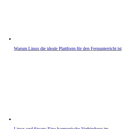
Warum Linux die ideale Plattform für den Fernunterricht ist
Linux und Steam: Eine harmonische Verbindung im…