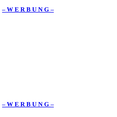
– W Ε R Β U Ν G –
– W Ε R Β U Ν G –