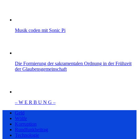
Musik coden mit Sonic Pi
Die Formierung der sakramentalen Ordnung in der Frühzeit
der Glaubensgemeinschaft
– W Ε R Β U Ν G –
Geld
Wölfe
Korruption
Rundfunkbeitrag
Technologie