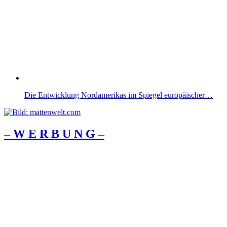
Die Entwicklung Nordamerikas im Spiegel europäischer…
– W Ε R Β U Ν G –