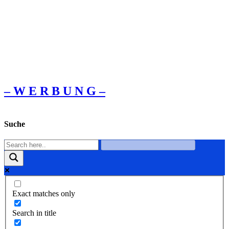
– W Ε R Β U Ν G –
Suche
Exact matches only
Search in title