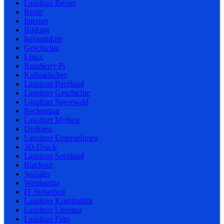
Lausitzer Revier
Rente
Internet
Bildung
Infrastruktur
Geschichte
Linux
Raspberry Pi
Kulinarisches
Lausitzer Bergland
Lausitzer Geschichte
Lausitzer Spreewald
Rechtsstaat
Lausitzer Mythen
Drohnen
Lausitzer Unternehmen
3D-Druck
Lausitzer Seenland
Blackout
Soziales
Westlausitz
IT-Sicherheit
Lausitzer Kriminalität
Lausitzer Literatur
Lausitzer Film