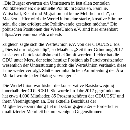
„Die Bürger erwarten ein Umsteuern in fast allen zentralen
Politikbereichen: die aktuelle Politik im Sozialen, Familie,
Wirtschaft, Recht und Migration hat keine Mehrheit mehr“, so
Maaßen. „Hier wird die WerteUnion eine starke, kreative Stimme
sein, die eine erfolgreiche Politikwende gestalten möchte.“ Die
politischen Positionen der WerteUnion e.V. sind hier einsehbar:
https://werteunion.de/downloads
Zugleich sagte sich die WerteUnion e.V. von der CDU/CSU los.
„Dies ist nur folgerichtig“, so Maaßen. „Seit ihrer Gründung 2017
ist sie vom Parteiestablishment bekämpft worden. Leider hat die
CDU unter Merz, der seine heutige Position als Parteivorsitzender
wesentlich der Unterstützung durch die WerteUnion verdankt, diese
Linie weiter verfolgt: Statt einer inhaltlichen Aufarbeitung der Ära
Merkel wurde jeder Dialog verweigert.“
Die WerteUnion war bisher die konservative Basisbewegung
innerhalb der CDU/CSU. Sie wurde im Jahr 2017 gegründet und
hat etwa 4.000 Mitglieder. 85 Prozent gehören der CDU/CSU und
ihren Vereinigungen an. Der aktuelle Beschluss der
Mitgliederversammlung fiel mit satzungsgemäßer erforderlicher
qualifizierter Mehrheit bei nur wenigen Gegenstimmen.