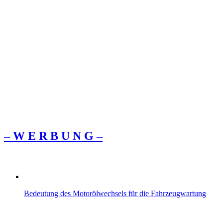
– W Ε R Β U Ν G –
Bedeutung des Motorölwechsels für die Fahrzeugwartung