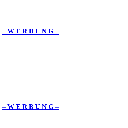
– W Ε R Β U Ν G –
– W Ε R Β U Ν G –