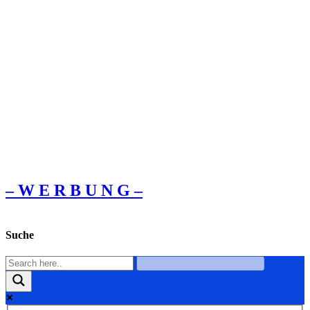
– W Ε R Β U Ν G –
Suche