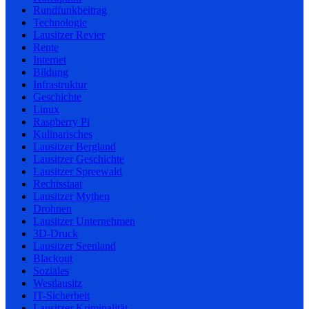
Rundfunkbeitrag
Technologie
Lausitzer Revier
Rente
Internet
Bildung
Infrastruktur
Geschichte
Linux
Raspberry Pi
Kulinarisches
Lausitzer Bergland
Lausitzer Geschichte
Lausitzer Spreewald
Rechtsstaat
Lausitzer Mythen
Drohnen
Lausitzer Unternehmen
3D-Druck
Lausitzer Seenland
Blackout
Soziales
Westlausitz
IT-Sicherheit
Lausitzer Kriminalität