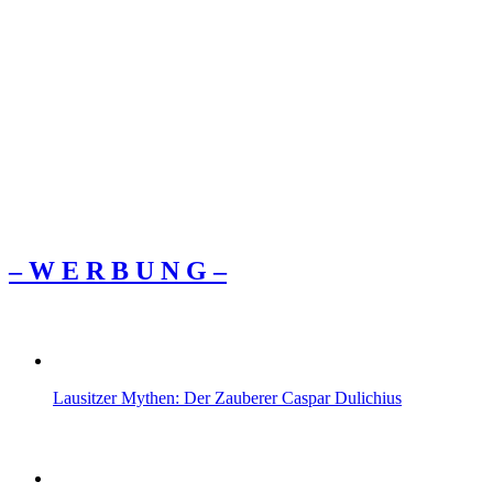
– W Ε R Β U Ν G –
Lausitzer Mythen: Der Zauberer Caspar Dulichius