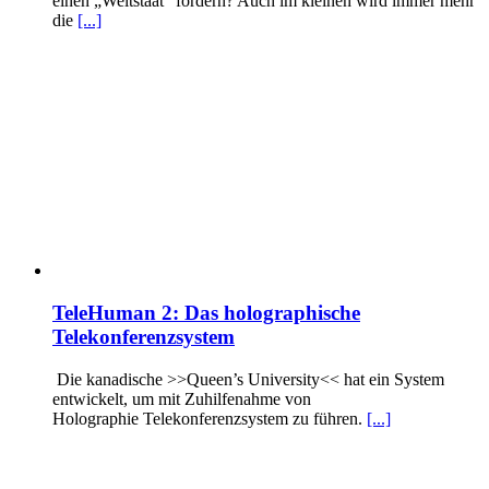
einen „Weltstaat“ fordern? Auch im kleinen wird immer mehr
die
[...]
TeleHuman 2: Das holographische
Telekonferenzsystem
Die kanadische >>Queen’s University<< hat ein System
entwickelt, um mit Zuhilfenahme von
Holographie Telekonferenzsystem zu führen.
[...]