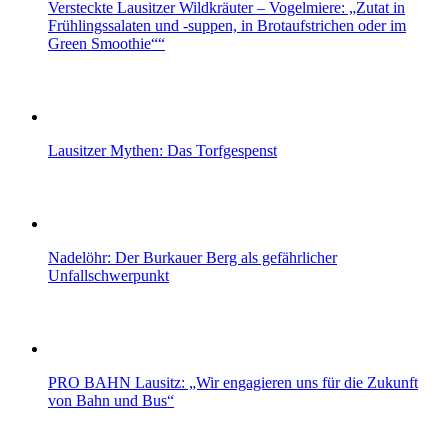
Versteckte Lausitzer Wildkräuter – Vogelmiere: „Zutat in
Frühlingssalaten und -suppen, in Brotaufstrichen oder im
Green Smoothie““
Lausitzer Mythen: Das Torfgespenst
Nadelöhr: Der Burkauer Berg als gefährlicher
Unfallschwerpunkt
PRO BAHN Lausitz: „Wir engagieren uns für die Zukunft
von Bahn und Bus“