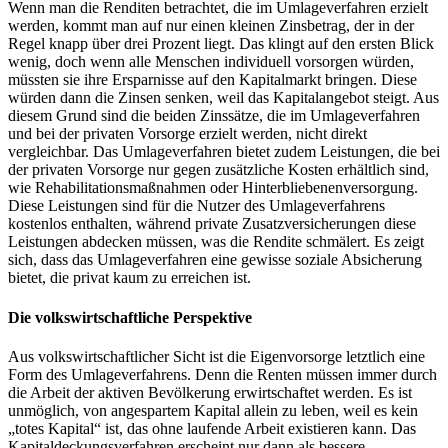
Wenn man die Renditen betrachtet, die im Umlageverfahren erzielt
werden, kommt man auf nur einen kleinen Zinsbetrag, der in der
Regel knapp über drei Prozent liegt. Das klingt auf den ersten Blick
wenig, doch wenn alle Menschen individuell vorsorgen würden,
müssten sie ihre Ersparnisse auf den Kapitalmarkt bringen. Diese
würden dann die Zinsen senken, weil das Kapitalangebot steigt. Aus
diesem Grund sind die beiden Zinssätze, die im Umlageverfahren
und bei der privaten Vorsorge erzielt werden, nicht direkt
vergleichbar. Das Umlageverfahren bietet zudem Leistungen, die bei
der privaten Vorsorge nur gegen zusätzliche Kosten erhältlich sind,
wie Rehabilitationsmaßnahmen oder Hinterbliebenenversorgung.
Diese Leistungen sind für die Nutzer des Umlageverfahrens
kostenlos enthalten, während private Zusatzversicherungen diese
Leistungen abdecken müssen, was die Rendite schmälert. Es zeigt
sich, dass das Umlageverfahren eine gewisse soziale Absicherung
bietet, die privat kaum zu erreichen ist.
Die volkswirtschaftliche Perspektive
Aus volkswirtschaftlicher Sicht ist die Eigenvorsorge letztlich eine
Form des Umlageverfahrens. Denn die Renten müssen immer durch
die Arbeit der aktiven Bevölkerung erwirtschaftet werden. Es ist
unmöglich, von angespartem Kapital allein zu leben, weil es kein
„totes Kapital“ ist, das ohne laufende Arbeit existieren kann. Das
Kapitaldeckungsverfahren erscheint nur dann als bessere