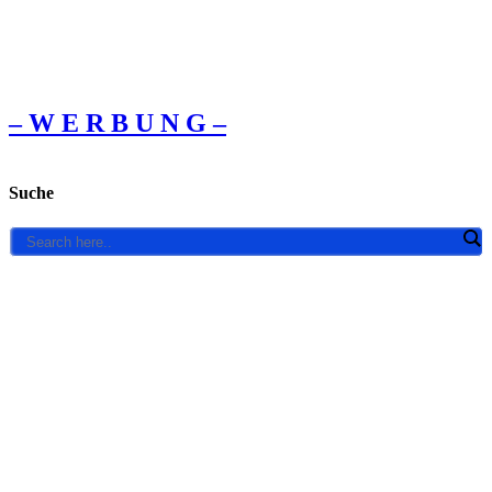
– W Ε R Β U Ν G –
Suche