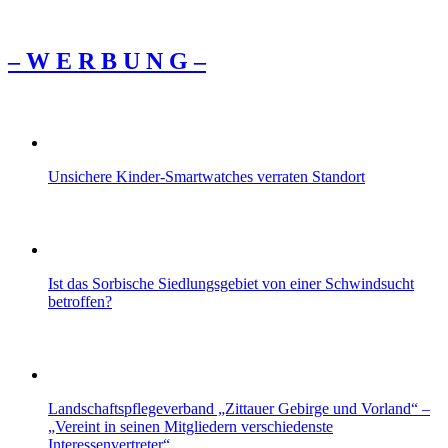
– W Ε R Β U Ν G –
Unsichere Kinder-Smartwatches verraten Standort
Ist das Sorbische Siedlungsgebiet von einer Schwindsucht
betroffen?
Landschaftspflegeverband „Zittauer Gebirge und Vorland“ –
„Vereint in seinen Mitgliedern verschiedenste
Interessenvertreter“