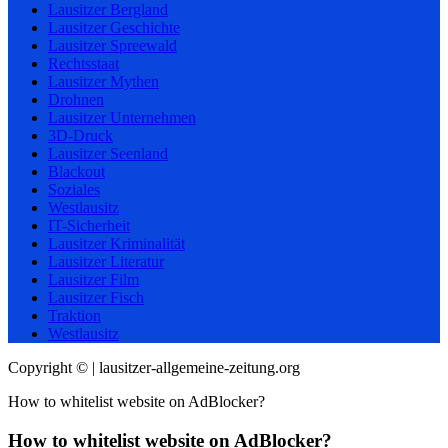
Lausitzer Bergland
Lausitzer Geschichte
Lausitzer Spreewald
Rechtsstaat
Lausitzer Mythen
Drohnen
Lausitzer Unternehmen
3D-Druck
Lausitzer Seenland
Blackout
Soziales
Westlausitz
IT-Sicherheit
Lausitzer Kriminalität
Lausitzer Literatur
Lausitzer Film
Lausitzer Fisch
Traktion
Westlausitz
Copyright © | lausitzer-allgemeine-zeitung.org
How to whitelist website on AdBlocker?
How to whitelist website on AdBlocker?