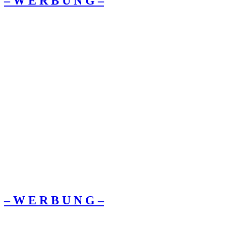
– W Ε R Β U Ν G –
– W Ε R Β U Ν G –