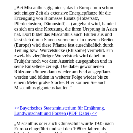
„Bei Miscanthus giganteus, das in Europa nun schon
seit einiger Zeit als extensive Energiepflanze für die
Erzeugung von Biomasse-Ersatz (Holzersatz,
Pferdeeinstreu, Dämmstoff,…) angebaut wird, handelt
es sich um eine Kreuzung, die ihren Ursprung in Asien
hat. Dort bildet das Miscanthus auch Blüten aus und
lässt sich durch Samen vermehren. In unseren Breiten
(Europa) wird diese Pflanze fast ausschließlich durch
Teilung bzw. Wurzelstücke (Rhizome) vermehrt. Ein
zwei- bis vierjähriger Wurzelstock wird dabei im
Frühjahr noch vor dem Austrieb ausgegraben und in
seine Einzelteile zerlegt. Die dabei gewonnenen
Rhizome können dann wieder am Feld ausgepflanzt
werden und bilden in weiterer Folge wieder bis zu
einem Meter große Stöcke. Hier können Sie auch
Miscanthus giganteus kaufen.“
>>Bayerisches Staatsministerium für Ernährung,
Landwirtschaft und Forsten (PDF-Datei) <<
„Miscanthus oder auch Chinaschilf wurde 1935 nach
Europa eingeführt und seit den 1980er Jahren als