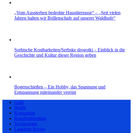
„Vom Aussterben bedrohte Hausttierrasse“ – „Seit vielen
Jahren halten wir Brillenschafe auf unserer Waldhufe“
Sorbische Kostbarkeiten/Serbske drogotki – Einblick in die
Geschichte und Kultur dieser Region geben
Bogenschießen – Ein Hobby, das Spannung und
Entspannung miteinander vereint
Geld
Wölfe
Korruption
Rundfunkbeitrag
Technologie
Lausitzer Revier