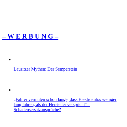
– W Ε R Β U Ν G –
Lausitzer Mythen: Der Semperstein
„Fahrer vermuten schon lange, dass Elektroautos weniger
lang fahren, als der Hersteller verspricht“ –
Schadensersatzansprüche?