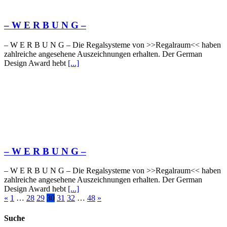
– W Ε R Β U Ν G –
– W Ε R Β U Ν G – Die Regalsysteme von >>Regalraum<< haben
zahlreiche angesehene Auszeichnungen erhalten. Der German
Design Award hebt
[...]
– W Ε R Β U Ν G –
– W Ε R Β U Ν G – Die Regalsysteme von >>Regalraum<< haben
zahlreiche angesehene Auszeichnungen erhalten. Der German
Design Award hebt
[...]
«
1
…
28
29
30
31
32
…
48
»
Suche