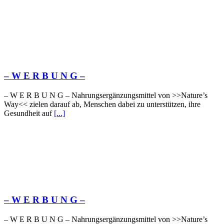
– W Ε R Β U Ν G –
– W Ε R Β U Ν G – Nahrungsergänzungsmittel von >>Nature’s
Way<< zielen darauf ab, Menschen dabei zu unterstützen, ihre
Gesundheit auf
[...]
– W Ε R Β U Ν G –
– W Ε R Β U Ν G – Nahrungsergänzungsmittel von >>Nature’s