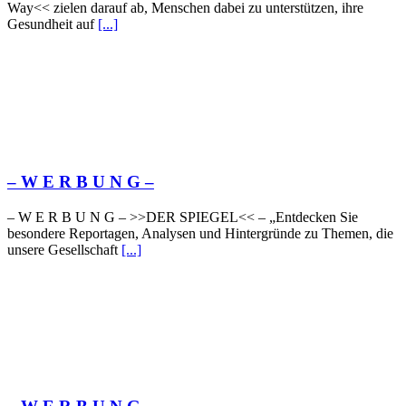
Way<< zielen darauf ab, Menschen dabei zu unterstützen, ihre
Gesundheit auf
[...]
– W Ε R Β U Ν G –
– W Ε R Β U Ν G – >>DER SPIEGEL<< – „Entdecken Sie
besondere Reportagen, Analysen und Hintergründe zu Themen, die
unsere Gesellschaft
[...]