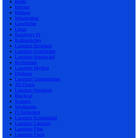
Rente
Internet
Bildung
Infrastruktur
Geschichte
Linux
Raspberry Pi
Kulinarisches
Lausitzer Bergland
Lausitzer Geschichte
Lausitzer Spreewald
Rechtsstaat
Lausitzer Mythen
Drohnen
Lausitzer Unternehmen
3D-Druck
Lausitzer Seenland
Blackout
Soziales
Westlausitz
IT-Sicherheit
Lausitzer Kriminalität
Lausitzer Literatur
Lausitzer Film
Lausitzer Fisch