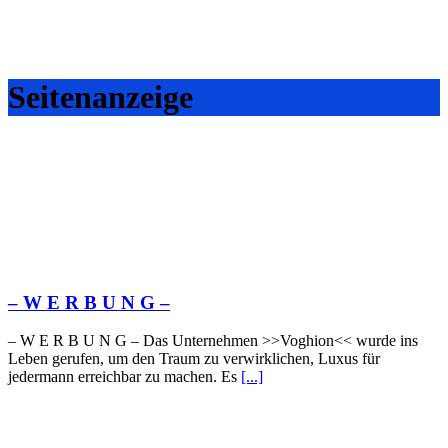
Seitenanzeige
– W Ε R Β U Ν G –
– W Ε R Β U Ν G – Das Unternehmen >>Voghion<< wurde ins
Leben gerufen, um den Traum zu verwirklichen, Luxus für
jedermann erreichbar zu machen. Es
[...]