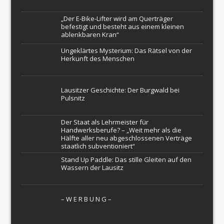
„Der E-Bike-Lifter wird am Querträger
befestigt und besteht aus einem kleinen
ablenkbaren Kran“
Ungeklärtes Mysterium: Das Rätsel von der
Herkunft des Menschen
Lausitzer Geschichte: Der Burgwald bei
Pulsnitz
Der Staat als Lehrmeister für
Handwerksberufe? – „Weit mehr als die
Hälfte aller neu abgeschlossenen Verträge
staatlich subventioniert“
Stand Up Paddle: Das stille Gleiten auf den
Wassern der Lausitz
– W Ε R Β U Ν G –