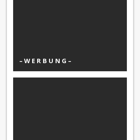
– W Ε R Β U Ν G –