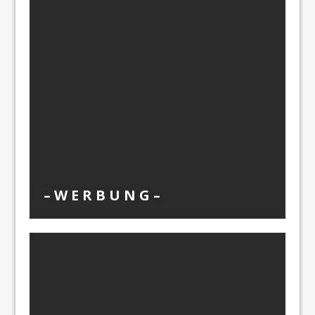
– W Ε R Β U Ν G –