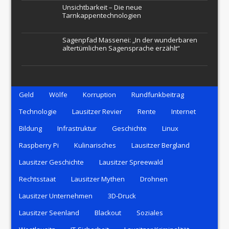
Unsichtbarkeit – Die neue
Tarnkappentechnologien
Sagenpfad Massenei: „In der wunderbaren
altertümlichen Sagensprache erzählt“
Geld
Wölfe
Korruption
Rundfunkbeitrag
Technologie
Lausitzer Revier
Rente
Internet
Bildung
Infrastruktur
Geschichte
Linux
Raspberry Pi
Kulinarisches
Lausitzer Bergland
Lausitzer Geschichte
Lausitzer Spreewald
Rechtsstaat
Lausitzer Mythen
Drohnen
Lausitzer Unternehmen
3D-Druck
Lausitzer Seenland
Blackout
Soziales