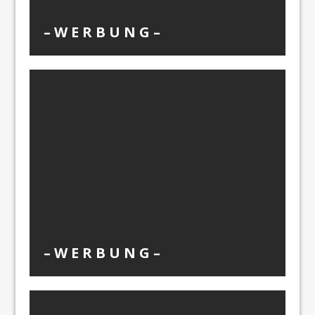
– W Ε R Β U Ν G –
– W Ε R Β U Ν G –