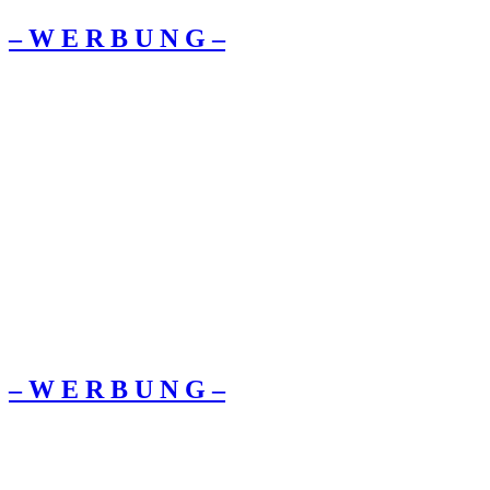
– W Ε R Β U Ν G –
– W Ε R Β U Ν G –