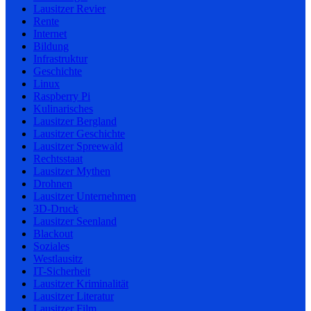
Lausitzer Revier
Rente
Internet
Bildung
Infrastruktur
Geschichte
Linux
Raspberry Pi
Kulinarisches
Lausitzer Bergland
Lausitzer Geschichte
Lausitzer Spreewald
Rechtsstaat
Lausitzer Mythen
Drohnen
Lausitzer Unternehmen
3D-Druck
Lausitzer Seenland
Blackout
Soziales
Westlausitz
IT-Sicherheit
Lausitzer Kriminalität
Lausitzer Literatur
Lausitzer Film