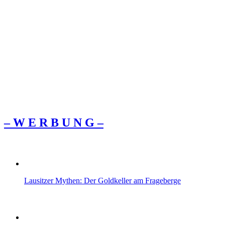
– W Ε R Β U Ν G –
Lausitzer Mythen: Der Goldkeller am Frageberge