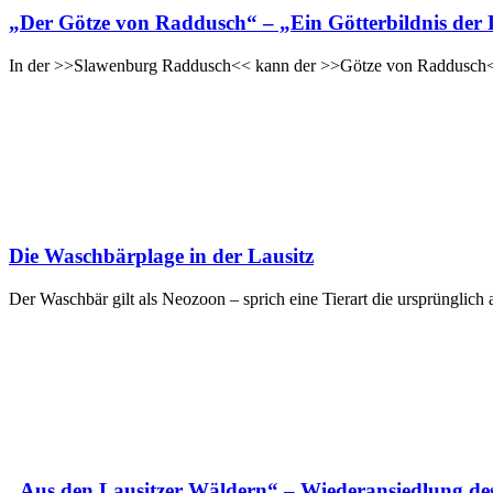
„Der Götze von Raddusch“ – „Ein Götterbildnis der 
In der >>Slawenburg Raddusch<< kann der >>Götze von Raddusch<< be
Die Waschbärplage in der Lausitz
Der Waschbär gilt als Neozoon – sprich eine Tierart die ursprünglich
„Aus den Lausitzer Wäldern“ – Wiederansiedlung de