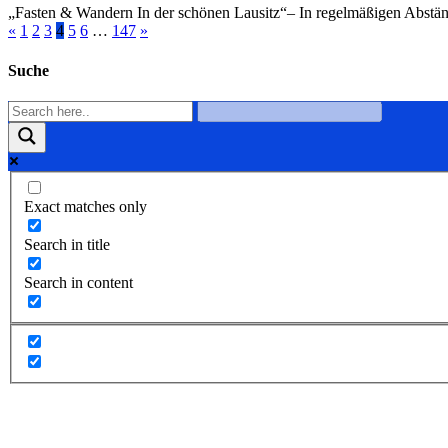
„Fasten & Wandern In der schönen Lausitz“– In regelmäßigen Abstän
«
1
2
3
4
5
6
…
147
»
Suche
Exact matches only
Search in title
Search in content