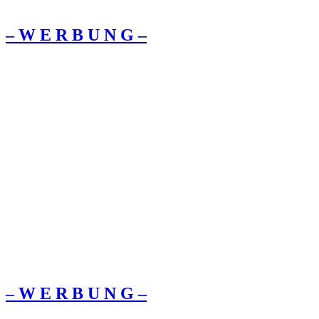
– W Ε R Β U Ν G –
– W Ε R Β U Ν G –