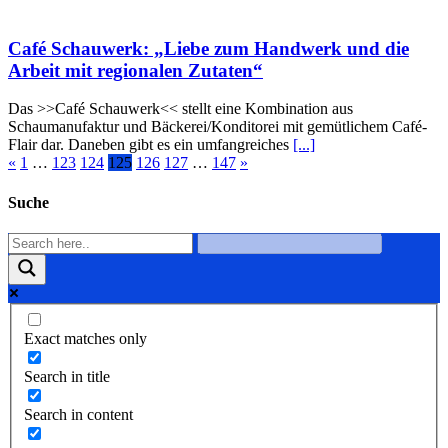
Café Schauwerk: „Liebe zum Handwerk und die
Arbeit mit regionalen Zutaten“
Das >>Café Schauwerk<< stellt eine Kombination aus
Schaumanufaktur und Bäckerei/Konditorei mit gemütlichem Café-
Flair dar. Daneben gibt es ein umfangreiches
[...]
«
1
…
123
124
125
126
127
…
147
»
Suche
Exact matches only
Search in title
Search in content