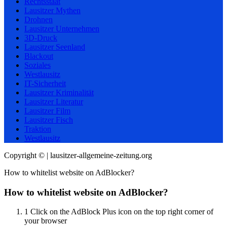
Rechtsstaat
Lausitzer Mythen
Drohnen
Lausitzer Unternehmen
3D-Druck
Lausitzer Seenland
Blackout
Soziales
Westlausitz
IT-Sicherheit
Lausitzer Kriminalität
Lausitzer Literatur
Lausitzer Film
Lausitzer Fisch
Traktion
Westlausitz
Copyright © | lausitzer-allgemeine-zeitung.org
How to whitelist website on AdBlocker?
How to whitelist website on AdBlocker?
1
Click on the AdBlock Plus icon on the top right corner of
your browser