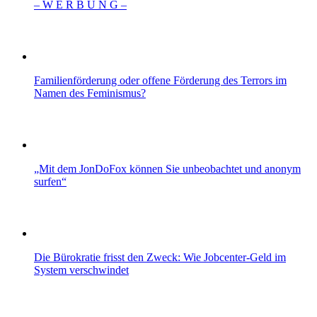
– W Ε R Β U Ν G –
Familienförderung oder offene Förderung des Terrors im
Namen des Feminismus?
„Mit dem JonDoFox können Sie unbeobachtet und anonym
surfen“
Die Bürokratie frisst den Zweck: Wie Jobcenter-Geld im
System verschwindet