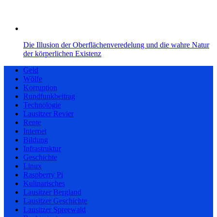
Die Illusion der Oberflächenveredelung und die wahre Natur
der körperlichen Existenz
Geld
Wölfe
Korruption
Rundfunkbeitrag
Technologie
Lausitzer Revier
Rente
Internet
Bildung
Infrastruktur
Geschichte
Linux
Raspberry Pi
Kulinarisches
Lausitzer Bergland
Lausitzer Geschichte
Lausitzer Spreewald