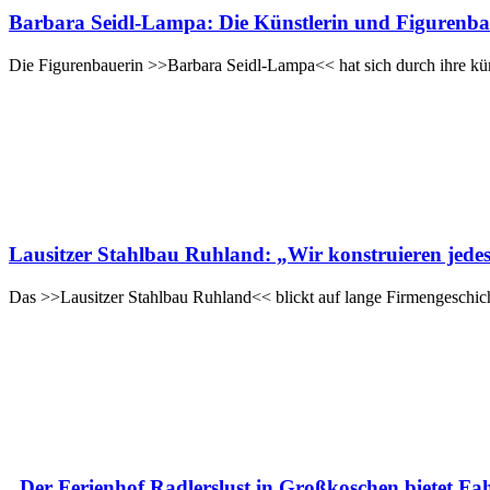
Barbara Seidl-Lampa: Die Künstlerin und Figurenba
Die Figurenbauerin >>Barbara Seidl-Lampa<< hat sich durch ihre kü
Lausitzer Stahlbau Ruhland: „Wir konstruieren jed
Das >>Lausitzer Stahlbau Ruhland<< blickt auf lange Firmengeschich
„Der Ferienhof Radlerslust in Großkoschen bietet F