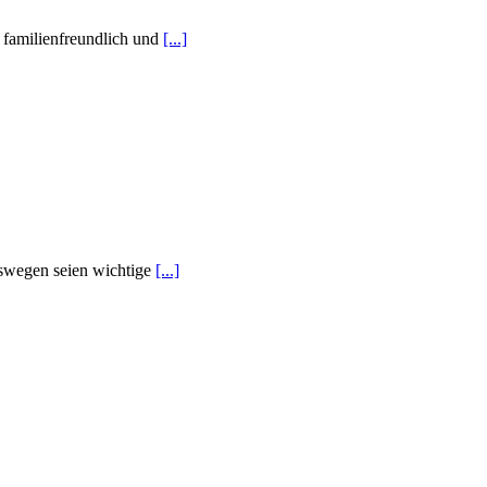
t familienfreundlich und
[...]
eswegen seien wichtige
[...]