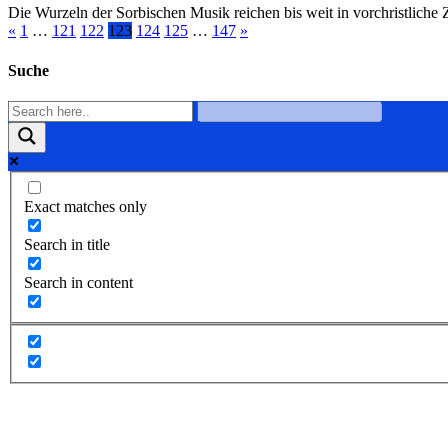
Die Wurzeln der Sorbischen Musik reichen bis weit in vorchristlich
«
1
…
121
122
123
124
125
…
147
»
Suche
Exact matches only
Search in title
Search in content