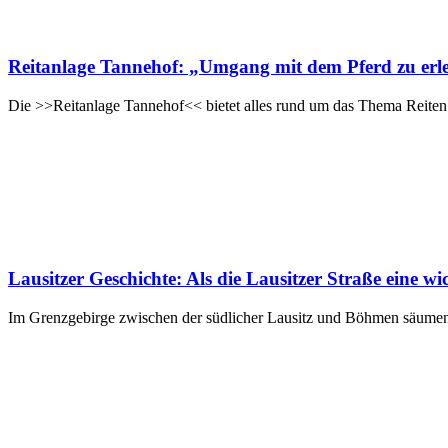
Reitanlage Tannehof: „Umgang mit dem Pferd zu erl
Die >>Reitanlage Tannehof<< bietet alles rund um das Thema Reiten m
Lausitzer Geschichte: Als die Lausitzer Straße eine w
Im Grenzgebirge zwischen der südlicher Lausitz und Böhmen säumen 