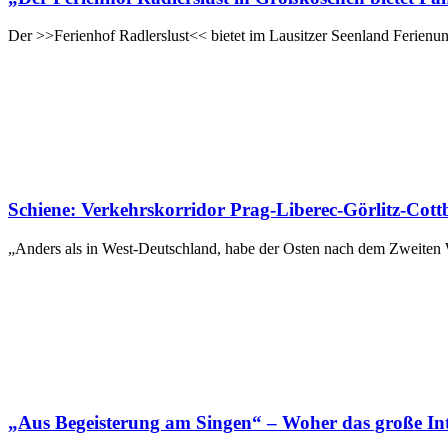
Der >>Ferienhof Radlerslust<< bietet im Lausitzer Seenland Ferienun
Schiene: Verkehrskorridor Prag-Liberec-Görlitz-Cott
„Anders als in West-Deutschland, habe der Osten nach dem Zweiten W
„Aus Begeisterung am Singen“ – Woher das große Int