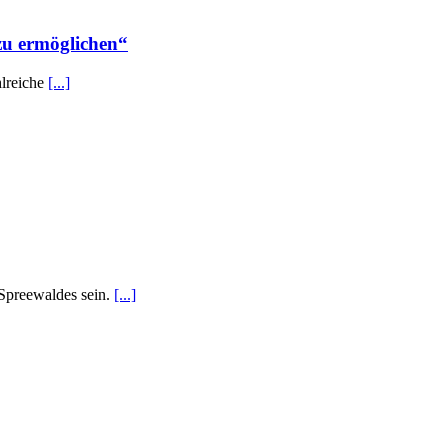
zu ermöglichen“
hlreiche
[...]
 Spreewaldes sein.
[...]