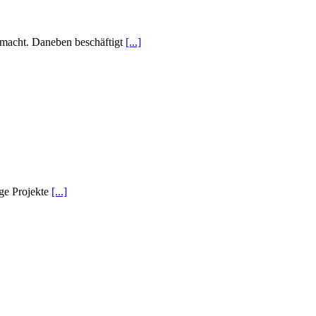
emacht. Daneben beschäftigt
[...]
ige Projekte
[...]