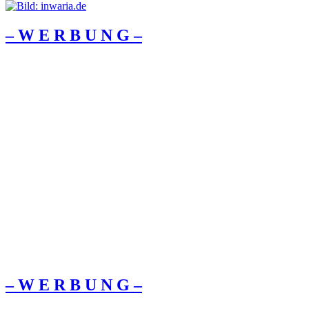
– W Ε R Β U Ν G –
– W Ε R Β U Ν G –