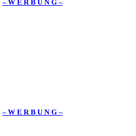
– W Ε R Β U Ν G –
– W Ε R Β U Ν G –