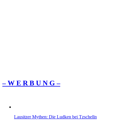
– W Ε R Β U Ν G –
Lausitzer Mythen: Die Ludken bei Tzschelln